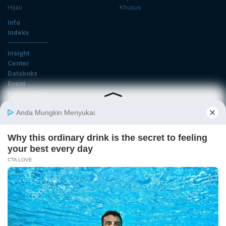
Hijau
Khusus
Info
Indeks
Insight
Center
Databoks
Event
KatadataOto
Langganan Newsletter
Email
Daftar
Ikuti Kami
Tentang Katadata
Advertising
Karier
Pedoman Media Siber
Kebijakan Privasi
Disclaimer
Hubungi Kami