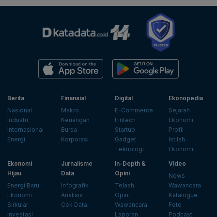
Berita
Finansial
Digital
Ekonopedia
Nasional
Makro
E-Commerce
Sejarah
Industri
Keuangan
Fintech
Ekonomi
Internasional
Bursa
Startup
Profil
Energi
Korporasi
Gadget
Istilah
Teknologi
Ekonomi
Ekonomi
Jurnalisme
In-Depth &
Video
Hijau
Data
Opini
News
Energi Baru
Infografik
Telaah
Wawancara
Ekonomi
Analisis
Opini
Katalogue
Sirkular
Cek Data
Wawancara
Foto
Investasi
Laporan
Podcast