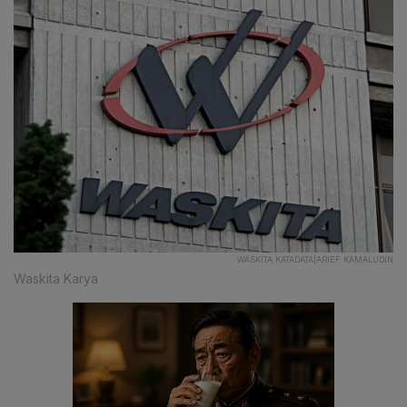
WASKITA KATADATA|ARIEF KAMALUDIN
Waskita Karya