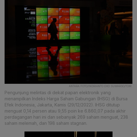
ANTARA FOTO/INDRIANTO EKO SUWARSO/TOM.
Pengunjung melintas di dekat papan elektronik yang
menampilkan Indeks Harga Saham Gabungan (IHSG) di Bursa
Efek Indonesia, Jakarta, Kamis (29/12/2022). IHSG ditutup
menguat 0,14 persen atau 9,55 poin ke 6.860,07 pada akhir
perdagangan hari ini dan sebanyak 269 saham menguat, 238
saham melemah, dan 198 saham stagnan.