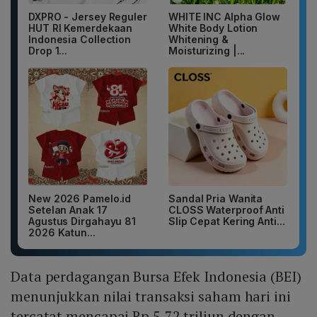
DXPRO - Jersey Reguler
WHITE INC Alpha Glow
HUT RI Kemerdekaan
White Body Lotion
Indonesia Collection
Whitening &
Drop 1...
Moisturizing |...
New 2026 Pamelo.id
Sandal Pria Wanita
Setelan Anak 17
CLOSS Waterproof Anti
Agustus Dirgahayu 81
Slip Cepat Kering Anti...
2026 Katun...
Data perdagangan Bursa Efek Indonesia (BEI)
menunjukkan nilai transaksi saham hari ini
tercatat mencapai Rp 5,72 triliun dengan