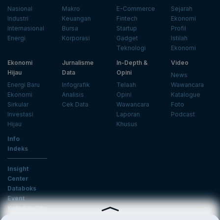
Nasional
Makro
E-Commerce
Sejarah
Industri
Keuangan
Fintech
Ekonomi
Internasional
Bursa
Startup
Profil
Energi
Korporasi
Gadget
Istilah
Teknologi
Ekonomi
Ekonomi
Jurnalisme
In-Depth &
Video
Hijau
Data
Opini
News
Energi Baru
Infografik
Telaah
Wawancara
Ekonomi
Analisis
Opini
Katalogue
Sirkular
Cek Data
Wawancara
Foto
Investasi
Laporan
Podcast
Hijau
Khusus
Info
Indeks
Insight
Center
Databoks
Event
KatadataOto