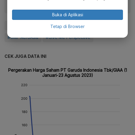
Buka di Aplikasi
#Saham
#Garuda Indonesia
#Garuda
Tetap di Browser
#GMF AeroAsia
#Give Me Perspective
CEK JUGA DATA INI