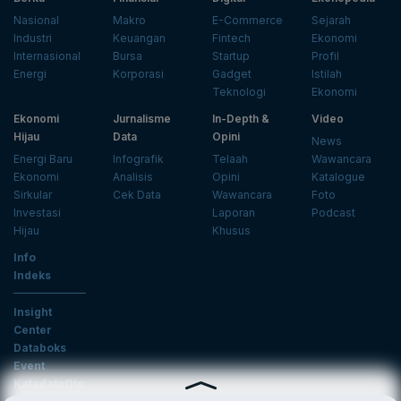
Nasional
Makro
E-Commerce
Sejarah
Industri
Keuangan
Fintech
Ekonomi
Internasional
Bursa
Startup
Profil
Energi
Korporasi
Gadget
Istilah
Teknologi
Ekonomi
Ekonomi
Jurnalisme
In-Depth &
Video
Hijau
Data
Opini
News
Energi Baru
Infografik
Telaah
Wawancara
Ekonomi
Analisis
Opini
Katalogue
Sirkular
Cek Data
Wawancara
Foto
Investasi
Laporan
Podcast
Hijau
Khusus
Info
Indeks
Insight
Center
Databoks
Event
KatadataOto