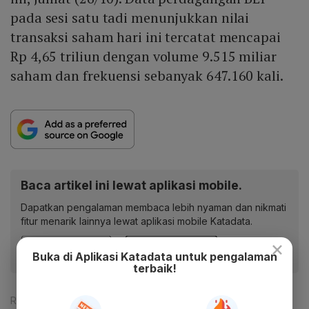
pada sesi satu tadi menunjukkan nilai
transaksi saham hari ini tercatat mencapai
Rp 4,65 triliun dengan volume 9.515 miliar
saham dan frekuensi sebanyak 647.160 kali.
Baca artikel ini lewat aplikasi mobile.
Dapatkan pengalaman membaca lebih nyaman dan nikmati
fitur menarik lainnya lewat aplikasi mobile Katadata.
×
Buka di Aplikasi Katadata untuk pengalaman
terbaik!
Reporter:
Nur Hana Putri Nabila