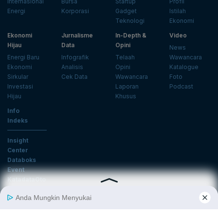
Internasional
Bursa
Startup
Profil
Energi
Korporasi
Gadget
Istilah
Teknologi
Ekonomi
Ekonomi
Jurnalisme
In-Depth &
Video
Hijau
Data
Opini
News
Energi Baru
Infografik
Telaah
Wawancara
Ekonomi
Analisis
Opini
Katalogue
Sirkular
Cek Data
Wawancara
Foto
Investasi
Laporan
Podcast
Hijau
Khusus
Info
Indeks
Insight
Center
Databoks
Event
KatadataOto
Langganan Newsletter