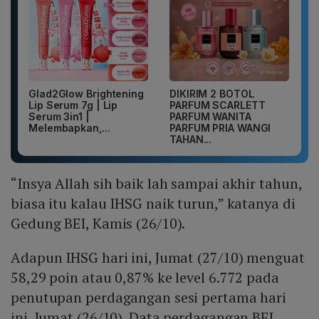
Glad2Glow Brightening
DIKIRIM 2 BOTOL
Lip Serum 7g | Lip
PARFUM SCARLETT
Serum 3in1 |
PARFUM WANITA
Melembapkan,...
PARFUM PRIA WANGI
TAHAN...
“Insya Allah sih baik lah sampai akhir tahun,
biasa itu kalau IHSG naik turun,” katanya di
Gedung BEI, Kamis (26/10).
Adapun IHSG hari ini, Jumat (27/10) menguat
58,29 poin atau 0,87% ke level 6.772 pada
penutupan perdagangan sesi pertama hari
ini, Jumat (26/10). Data perdagangan BEI