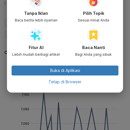
Editor:
Lona Olavia
Tanpa Iklan
Pilih Topik
Baca berita lebih nyaman
Sesuai minat Anda
#IHSG
#Schroder
#tips investasi
#Saham
#Update Me
Fitur AI
Baca Nanti
CEK JUGA DATA INI
Lebih mudah berbagi artikel
Bagi Anda yang sibuk
Buka di Aplikasi
Tetap di Browser