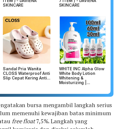
ITEM ) - DAVIENA
7 ITEM ) - DAVIENA
SKINCARE
SKINCARE
Sandal Pria Wanita
WHITE INC Alpha Glow
CLOSS Waterproof Anti
White Body Lotion
Slip Cepat Kering Anti...
Whitening &
Moisturizing |...
mengatakan bursa mengambil langkah serius
elum memenuhi kewajiban batas minimum
atau
free float
7,5%. Langkah yang