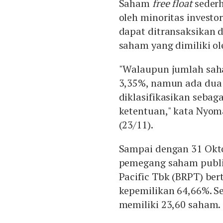
Saham
free float
seder
oleh minoritas invest
dapat ditransaksikan d
saham yang dimiliki o
"Walaupun jumlah saha
3,35%, namun ada dua
diklasifikasikan seba
ketentuan," kata Nyom
(23/11).
Sampai dengan 31 Okt
pemegang saham publi
Pacific Tbk (BRPT) be
kepemilikan 64,66%. Se
memiliki 23,60 saham.