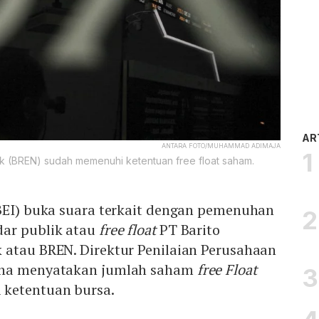
AR
ANTARA FOTO/MUHAMMAD ADIMAJA
 (BREN) sudah memenuhi ketentuan free float saham.
(BEI) buka suara terkait dengan pemenuhan
ar publik atau
free float
PT Barito
 atau BREN. Direktur Penilaian Perusahaan
tna menyatakan jumlah saham
free Float
ketentuan bursa.