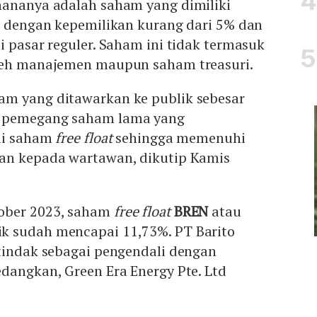
hananya adalah saham yang dimiliki
or dengan kepemilikan kurang dari 5% dan
i pasar reguler. Saham ini tidak termasuk
leh manajemen maupun saham treasuri.
m yang ditawarkan ke publik sebesar
 pemegang saham lama yang
gai saham
free float
sehingga memenuhi
an kepada wartawan, dikutip Kamis
ober 2023, saham
free float
BREN
atau
k sudah mencapai 11,73%. PT Barito
rtindak sebagai pengendali dengan
dangkan, Green Era Energy Pte. Ltd