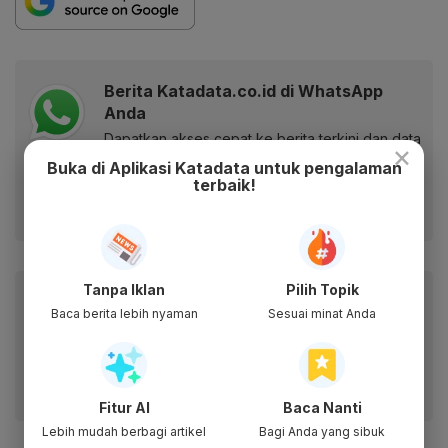
Berita Katadata.co.id di WhatsApp
Anda
Dapatkan akses cepat ke berita terkini dan data
×
berharga dari WhatsApp Channel Katadata.co.id
Buka di Aplikasi Katadata untuk pengalaman
terbaik!
Ikuti kami
Tanpa Iklan
Pilih Topik
Baca artikel ini lewat aplikasi mobile.
Baca berita lebih nyaman
Sesuai minat Anda
Dapatkan pengalaman membaca lebih nyaman dan nikmati
fitur menarik lainnya lewat aplikasi mobile Katadata.
Fitur AI
Baca Nanti
Lebih mudah berbagi artikel
Bagi Anda yang sibuk