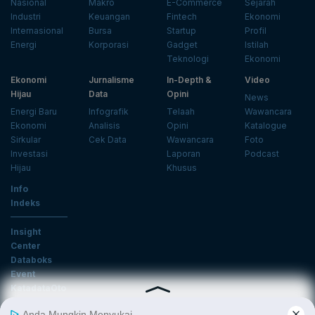
Nasional
Makro
E-Commerce
Sejarah
Industri
Keuangan
Fintech
Ekonomi
Internasional
Bursa
Startup
Profil
Energi
Korporasi
Gadget
Istilah
Teknologi
Ekonomi
Ekonomi
Jurnalisme
In-Depth &
Video
Hijau
Data
Opini
News
Energi Baru
Infografik
Telaah
Wawancara
Ekonomi
Analisis
Opini
Katalogue
Sirkular
Cek Data
Wawancara
Foto
Investasi
Laporan
Podcast
Hijau
Khusus
Info
Indeks
Insight
Center
Databoks
Event
KatadataOto