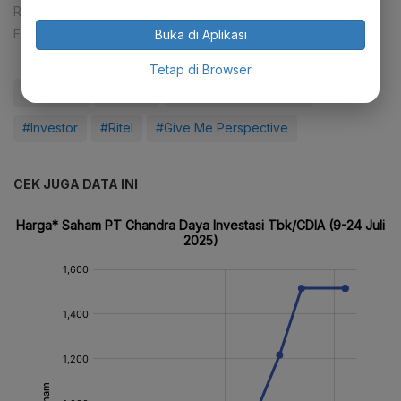
Reporter:
Patricia Yashinta Desy Abigail
Editor:
Syahrizal Sidik
Buka di Aplikasi
Tetap di Browser
#Delisting
#Saham
#Bursa Efek Indonesia
#Investor
#Ritel
#Give Me Perspective
CEK JUGA DATA INI