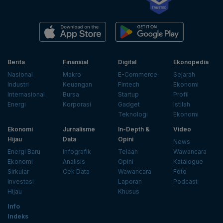
Berita
Finansial
Digital
Ekonopedia
Nasional
Makro
E-Commerce
Sejarah
Industri
Keuangan
Fintech
Ekonomi
Internasional
Bursa
Startup
Profil
Energi
Korporasi
Gadget
Istilah
Teknologi
Ekonomi
Ekonomi
Jurnalisme
In-Depth &
Video
Hijau
Data
Opini
News
Energi Baru
Infografik
Telaah
Wawancara
Ekonomi
Analisis
Opini
Katalogue
Sirkular
Cek Data
Wawancara
Foto
Investasi
Laporan
Podcast
Hijau
Khusus
Info
Indeks