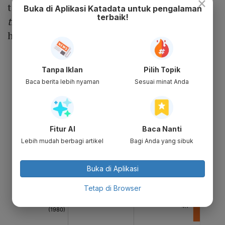
×
tertinggi sepanjang masa barunya atau
all
Buka di Aplikasi Katadata untuk pengalaman
terbaik!
time high
baru pada
closing
Jumat lalu di
harga 1.750.
Tanpa Iklan
Pilih Topik
Baca berita lebih nyaman
Sesuai minat Anda
Fitur AI
Baca Nanti
Lebih mudah berbagi artikel
Bagi Anda yang sibuk
Buka di Aplikasi
Tetap di Browser