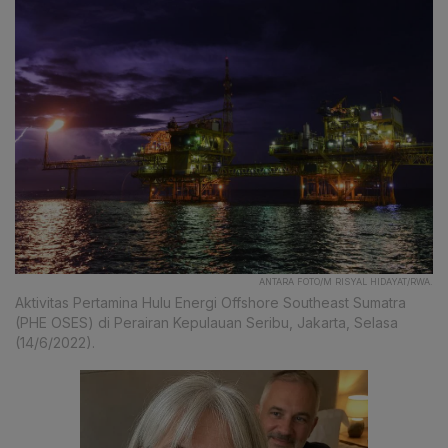
ANTARA FOTO/M RISYAL HIDAYAT/RWA.
Aktivitas Pertamina Hulu Energi Offshore Southeast Sumatra
(PHE OSES) di Perairan Kepulauan Seribu, Jakarta, Selasa
(14/6/2022).