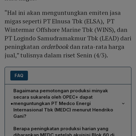
“Hal ini akan menguntungkan emiten jasa
migas seperti PT Elnusa Tbk (ELSA), PT
Wintermar Offshore Marine Tbk (WINS), dan
PT Logindo Samudramakmur Tbk (LEAD) dari
peningkatan
orderbook
dan rata-rata harga
jual,” tulisnya dalam riset Senin (4/3).
FAQ
Bagaimana pemotongan produksi minyak
secara sukarela oleh OPEC+ dapat
•
menguntungkan PT Medco Energi
Internasional Tbk (MEDC) menurut Hendriko
Gani?
Hendriko Gani menilai bahwa pemotongan produksi
Berapa peningkatan produksi harian yang
minyak oleh OPEC+ akan menahan penurunan harga
diharapkan MEDC setelah akuisisi Blok 60 di