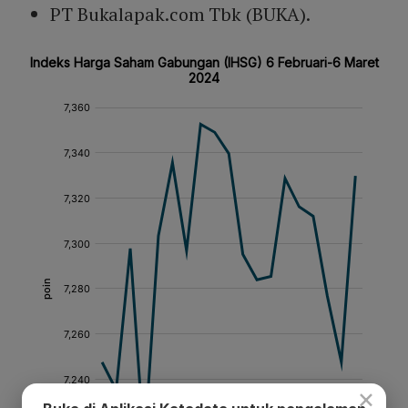
PT Bukalapak.com Tbk (BUKA).
×