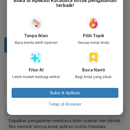
Buka di Aplikasi Katadata untuk pengalaman
terbaik!
Tanpa Iklan
Pilih Topik
Baca berita lebih nyaman
Sesuai minat Anda
Fitur AI
Baca Nanti
Lebih mudah berbagi artikel
Bagi Anda yang sibuk
Buka di Aplikasi
Tetap di Browser
Baca artikel ini lewat aplikasi mobile.
Dapatkan pengalaman membaca lebih nyaman dan nikmati
fitur menarik lainnya lewat aplikasi mobile Katadata.