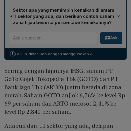
Saham PT GoTo Gojek Tokopedia Tbk (GOTO)
Sektor apa yang memimpin kenaikan di antara
mengalami penurunan terbesar, anjlok 6,76% ke level
•
11 sektor yang ada, dan berikan contoh saham
Rp 69 per saham.
zona hijau beserta persentase kenaikannya?
Sektor bahan baku memimpin dengan kenaikan 1,96%.
Ask
Contohnya, PT Aneka Tambang Tbk (ANTM) berada di
zona hijau dan melesat 2,95% ke level Rp 1.570 per
saham.
!
FAQ ini dihasilkan dengan menggunakan AI
Seiring dengan hijaunya IHSG, saham PT
GoTo Gojek Tokopedia Tbk (GOTO) dan PT
Bank Jago Tbk (ARTO) justru berada di zona
merah. Saham GOTO anjlok 6,76% ke level Rp
69 per saham dan ARTO merosot 2,41% ke
level Rp 2.840 per saham.
Adapun dari 11 sektor yang ada, delapan