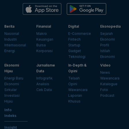
Berita
Finansial
Digital
Ekonopedia
Nasional
Makro
E-Commerce
Sejarah
Industri
Keuangan
Fintech
Ekonomi
Internasional
Bursa
Startup
Profil
Energi
Korporasi
Gadget
Istilah
Teknologi
Ekonomi
Ekonomi
Jurnalisme
In-Depth &
Video
Hijau
Data
Opini
News
Energi Baru
Infografik
Telaah
Wawancara
Ekonomi
Analisis
Opini
Katalogue
Sirkular
Cek Data
Wawancara
Foto
Investasi
Laporan
Podcast
Hijau
Khusus
Info
Indeks
Insight