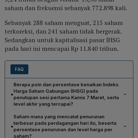
saham dan frekuensi sebanyak 772.898 kali.
Sebanyak 288 saham menguat, 215 saham
terkoreksi, dan 241 saham tidak bergerak.
Sedangkan untuk kapitalisasi pasar IHSG
pada hari ini mencapai Rp 11.840 triliun.
FAQ
Berapa poin dan persentase kenaikan Indeks
Harga Saham Gabungan (IHSG) pada
•
penutupan sesi pertama Kamis 7 Maret, serta
level akhir yang tercapai?
IHSG menguat 37,50 poin atau 0,51% dan menutup
Saham mana yang mencatat penurunan
pada level 7.367.
terbesar pada perdagangan hari itu, beserta
•
persentase penurunan dan level harga per
saham?