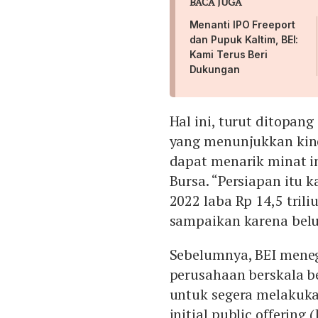
BACA JUGA
Menanti IPO Freeport
dan Pupuk Kaltim, BEI:
Kami Terus Beri
Dukungan
Hal ini, turut ditopan
yang menunjukkan kiner
dapat menarik minat in
Bursa. “Persiapan itu k
2022 laba Rp 14,5 tril
sampaikan karena belum
Sebelumnya, BEI meneg
perusahaan berskala b
untuk segera melakuk
initial public offering