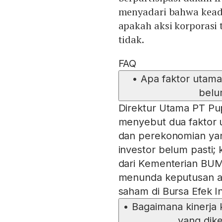
menyadari bahwa keada
apakah aksi korporasi 
tidak.
FAQ
•
Apa faktor utam
belum
Direktur Utama PT Pu
menyebut dua faktor u
dan perekonomian yan
investor belum pasti;
dari Kementerian BUM
menunda keputusan a
saham di Bursa Efek I
•
Bagaimana kinerja
yang dik