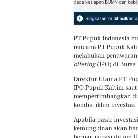
pada kesiapan BUMN dan kebija
!
Ringkasan ini dihasilkan
PT Pupuk Indonesia me
rencana PT Pupuk Kal
melakukan penawaran
offering
(IPO) di Bursa
Direktur Utama PT Pu
IPO Pupuk Kaltim saat 
mempertimbangkan dua
kondisi iklim investas
Apabila pasar investas
kemungkinan akan ban
berpartisipasi dalam 