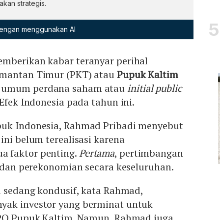
kan strategis.
 dengan menggunakan AI
mberikan kabar teranyar perihal
imantan Timur (PKT) atau
Pupuk Kaltim
 umum perdana saham atau
initial public
 Efek Indonesia pada tahun ini.
puk Indonesia, Rahmad Pribadi menyebut
ini belum terealisasi karena
 faktor penting.
Pertama
, pertimbangan
i dan perekonomian secara keseluruhan.
i sedang kondusif, kata Rahmad,
yak investor yang berminat untuk
IPO Pupuk Kaltim. Namun, Rahmad juga