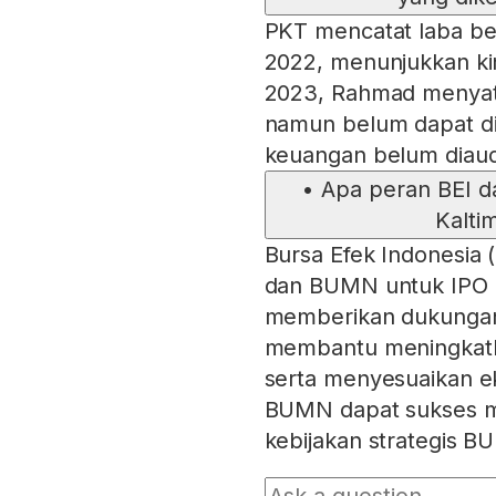
PKT mencatat laba ber
2022, menunjukkan kin
2023, Rahmad menyata
namun belum dapat di
keuangan belum diaud
•
Apa peran BEI 
Kalti
Bursa Efek Indonesia 
dan BUMN untuk IPO p
memberikan dukungan
membantu meningkatk
serta menyesuaikan ek
BUMN dapat sukses ma
kebijakan strategis