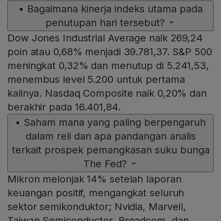
•
Bagaimana kinerja indeks utama pada
penutupan hari tersebut?
Dow Jones Industrial Average naik 269,24
poin atau 0,68% menjadi 39.781,37. S&P 500
meningkat 0,32% dan menutup di 5.241,53,
menembus level 5.200 untuk pertama
kalinya. Nasdaq Composite naik 0,20% dan
berakhir pada 16.401,84.
•
Saham mana yang paling berpengaruh
dalam reli dan apa pandangan analis
terkait prospek pemangkasan suku bunga
The Fed?
Mikron melonjak 14% setelah laporan
keuangan positif, mengangkat seluruh
sektor semikonduktor; Nvidia, Marvell,
Taiwan Semiconductor, Broadcom, dan