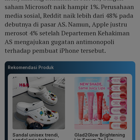
saham Microsoft naik hampir 1%. Perusahaan
media sosial, Reddit naik lebih dari 48% pada
debutnya di pasar AS. Namun, Apple justru
merosot 4% setelah Departemen Kehakiman
AS mengajukan gugatan antimonopoli
terhadap pembuat iPhone tersebut.
Rekomendasi Produk
Sandal unisex trendi,
Glad2Glow Brightening
sandal pria terbaru.
Lip Serum 7g | Lip