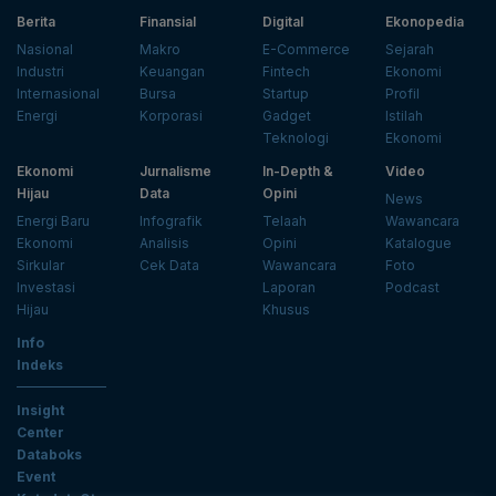
Berita
Finansial
Digital
Ekonopedia
Nasional
Makro
E-Commerce
Sejarah
Industri
Keuangan
Fintech
Ekonomi
Internasional
Bursa
Startup
Profil
Energi
Korporasi
Gadget
Istilah
Teknologi
Ekonomi
Ekonomi
Jurnalisme
In-Depth &
Video
Hijau
Data
Opini
News
Energi Baru
Infografik
Telaah
Wawancara
Ekonomi
Analisis
Opini
Katalogue
Sirkular
Cek Data
Wawancara
Foto
Investasi
Laporan
Podcast
Hijau
Khusus
Info
Indeks
Insight
Center
Databoks
Event