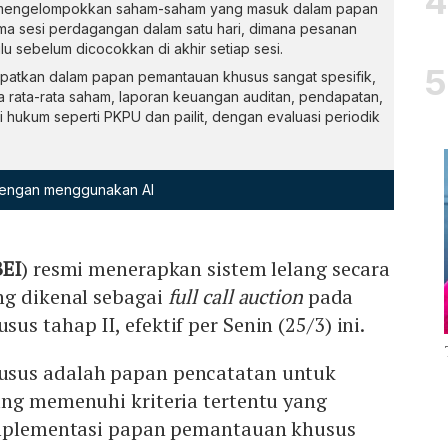
akan mengelompokkan saham-saham yang masuk dalam papan
ma sesi perdagangan dalam satu hari, dimana pesanan
u sebelum dicocokkan di akhir setiap sesi.
mpatkan dalam papan pemantauan khusus sangat spesifik,
 rata-rata saham, laporan keuangan auditan, pendapatan,
si hukum seperti PKPU dan pailit, dengan evaluasi periodik
 dengan menggunakan AI
BEI
) resmi menerapkan sistem lelang secara
ng dikenal sebagai
full call auction
pada
s tahap II, efektif per Senin (25/3) ini.
sus adalah papan pencatatan untuk
ang memenuhi kriteria tertentu yang
Implementasi papan pemantauan khusus