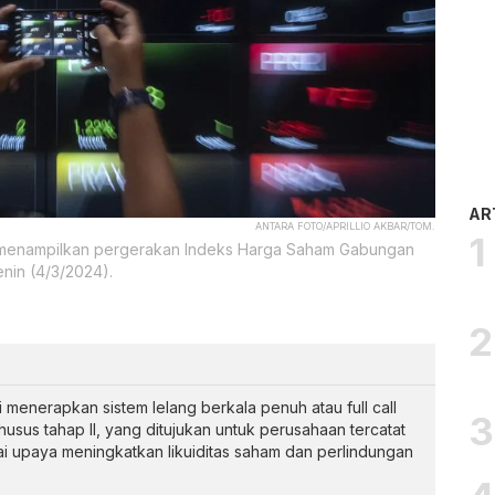
AR
ANTARA FOTO/APRILLIO AKBAR/TOM.
g menampilkan pergerakan Indeks Harga Saham Gabungan
enin (4/3/2024).
i menerapkan sistem lelang berkala penuh atau full call
usus tahap II, yang ditujukan untuk perusahaan tercatat
gai upaya meningkatkan likuiditas saham dan perlindungan