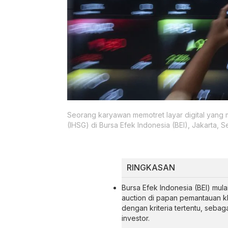
Seorang karyawan memotret layar digital yan
(IHSG) di Bursa Efek Indonesia (BEI), Jakarta, S
RINGKASAN
Bursa Efek Indonesia (BEI) mula
auction di papan pemantauan kh
dengan kriteria tertentu, seba
investor.