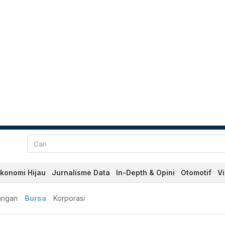
konomi Hijau
Jurnalisme Data
In-Depth & Opini
Otomotif
V
angan
Bursa
Korporasi