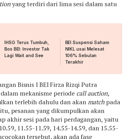
ction
yang terdiri dari lima sesi dalam satu
IHSG Terus Tumbuh,
BEI Suspensi Saham
Bos BEI: Investor Tak
NIKL usai Melesat
Lagi Wait and See
106% Sebulan
Terakhir
ngan Bisnis I BEI Firza Rizqi Putra
dalam mekanisme periode
call auction,
lkan terlebih dahulu dan akan
match
pada
a itu, pesanan yang dikumpulkan akan
p akhir sesi pada hari perdagangan, yaitu
10.59, 11.55-11.59, 14.55-14.59, dan 15.55-
ncocokan tersebut, akan ada fase