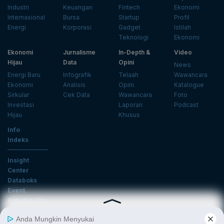
Industri
Keuangan
Fintech
Ekonomi
Internasional
Bursa
Startup
Profil
Energi
Korporasi
Gadget
Istilah
Teknologi
Ekonomi
Ekonomi
Jurnalisme
In-Depth &
Video
Hijau
Data
Opini
News
Energi Baru
Infografik
Telaah
Wawancara
Ekonomi
Analisis
Opini
Katalogue
Sirkular
Cek Data
Wawancara
Foto
Investasi
Laporan
Podcast
Hijau
Khusus
Info
Indeks
Insight
Center
Databoks
Event
KatadataOto