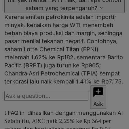
minyak mentah WTI naik, dan apa contoh
saham yang terpengaruh?
Karena emiten petrokimia adalah importir
minyak, kenaikan harga WTI menambah
beban biaya produksi dan margin, sehingga
pasar menilai tekanan negatif. Contohnya,
saham Lotte Chemical Titan (FPNI)
melemah 1,62% ke Rp182, sementara Barito
Pacific (BRPT) juga turun ke Rp965;
Chandra Asri Petrochemical (TPIA) sempat
terkorasi lalu naik kembali 1,41% ke Rp7.175.
Ask
!
FAQ ini dihasilkan dengan menggunakan AI
Selain itu, ARCI naik 2,25% ke Rp 364 per
saham dan kapitalisasi pasarnya Rp 9,04