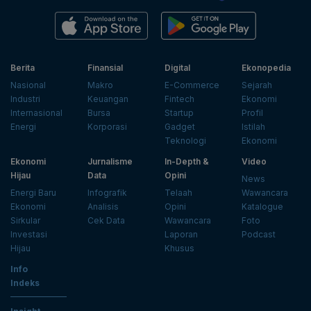
Berita
Finansial
Digital
Ekonopedia
Nasional
Makro
E-Commerce
Sejarah
Industri
Keuangan
Fintech
Ekonomi
Internasional
Bursa
Startup
Profil
Energi
Korporasi
Gadget
Istilah
Teknologi
Ekonomi
Ekonomi
Jurnalisme
In-Depth &
Video
Hijau
Data
Opini
News
Energi Baru
Infografik
Telaah
Wawancara
Ekonomi
Analisis
Opini
Katalogue
Sirkular
Cek Data
Wawancara
Foto
Investasi
Laporan
Podcast
Hijau
Khusus
Info
Indeks