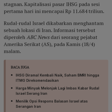
Tbk (ELSA) naik 3,03% ke Rp 408, dan PT Industri
stagnan. Kapitalisasi pasar IHSG pada sesi
Jamu dan farmasi Sido Muncul Tbk (SIDO) naik 2,26%
pertama hari ini mencapai Rp 11.684 triliun.
ke Rp 680. Sementara top losers adalah PT
Bukalapak.com Tbk (BUKA) turun 6,45% ke Rp 116, PT
Rudal-rudal Israel dikabarkan menghantam
Harum Energy Tbk (HRUM) turun 5,84% ke Rp 1.290,
PT Humpuss Maritim Internasional Tbk (HUMI) turun
sebuah lokasi di Iran. Informasi tersebut
5,62% ke Rp 84, PT Gajah Tunggal Tbk (GJTL) turun
diperoleh
ABC News
dari seorang pejabat
5,46% ke Rp 1.125, dan PT Astra International Tbk (ASII)
Amerika Serikat (AS), pada Kamis (18/4)
turun 4,12% ke Rp 4.890.
malam.
BACA JUGA
IHSG Diramal Kembali Naik, Saham BMRI hingga
ITMG Direkomendasikan
Harga Minyak Melonjak Lagi Imbas Kabar Rudal
Israel Serang Iran
Menilik Opsi Respons Balasan Israel atas
Serangan Iran