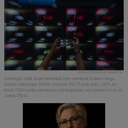
ANTARA FOTO/APRILLIO AKBAR/TOM.
Serangan balik Israel terhadap Iran membuat Indeks Harga
Saham Gabungan (IHSG) merosot 103,71 poin atau 1,45% ke
level 7.063 pada penutupan perdagangan sesi pertama hari ini,
Jumat (19/4).