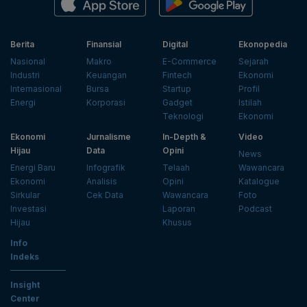
Berita
Finansial
Digital
Ekonopedia
Nasional
Makro
E-Commerce
Sejarah
Industri
Keuangan
Fintech
Ekonomi
Internasional
Bursa
Startup
Profil
Energi
Korporasi
Gadget
Istilah
Teknologi
Ekonomi
Ekonomi
Jurnalisme
In-Depth &
Video
Hijau
Data
Opini
News
Energi Baru
Infografik
Telaah
Wawancara
Ekonomi
Analisis
Opini
Katalogue
Sirkular
Cek Data
Wawancara
Foto
Investasi
Laporan
Podcast
Hijau
Khusus
Info
Indeks
Insight
Center