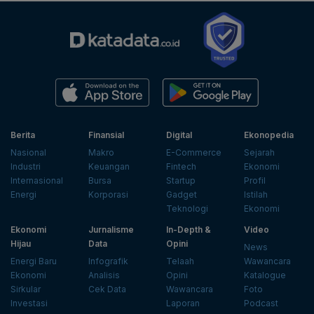
Berita
Finansial
Digital
Ekonopedia
Nasional
Makro
E-Commerce
Sejarah
Industri
Keuangan
Fintech
Ekonomi
Internasional
Bursa
Startup
Profil
Energi
Korporasi
Gadget
Istilah
Teknologi
Ekonomi
Ekonomi
Jurnalisme
In-Depth &
Video
Hijau
Data
Opini
News
Energi Baru
Infografik
Telaah
Wawancara
Ekonomi
Analisis
Opini
Katalogue
Sirkular
Cek Data
Wawancara
Foto
Investasi
Laporan
Podcast