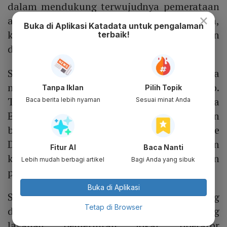
dalam mendukung terwujudnya pemerataan
×
akses konektivitas di seluruh Indonesia,
Buka di Aplikasi Katadata untuk pengalaman
khususnya di wilayah Tertinggal, Terdepan
terbaik!
dan Terluar (3T).
Setelah inisiatif FMC, Perseroan juga
mempersiapkan implementasi strategi DCCo.
Tanpa Iklan
Pilih Topik
Telkom melalui anak usahanya Telkom Data
Baca berita lebih nyaman
Sesuai minat Anda
Ekosistem (NeutraDC) fokus mengembangkan
bisnis Hyperscale Data Center dan Enterprise
Data Center untuk melayani kebutuhan
Fitur AI
Baca Nanti
korporasi besar dari berbagai segmen
Lebih mudah berbagi artikel
Bagi Anda yang sibuk
pelanggan.
Buka di Aplikasi
Sementara itu, Edge Data Center yang
Tetap di Browser
dimiliki difokuskan untuk mendukung
layanan pemerintah lokal, operator