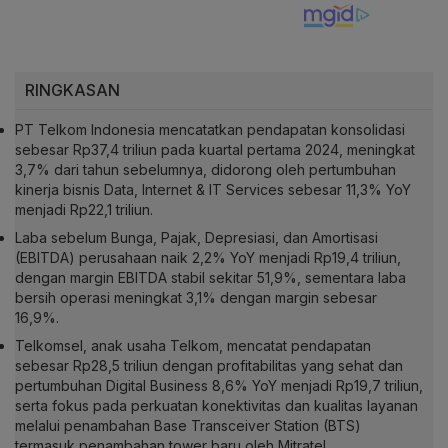
RINGKASAN
PT Telkom Indonesia mencatatkan pendapatan konsolidasi
sebesar Rp37,4 triliun pada kuartal pertama 2024, meningkat
3,7% dari tahun sebelumnya, didorong oleh pertumbuhan
kinerja bisnis Data, Internet & IT Services sebesar 11,3% YoY
menjadi Rp22,1 triliun.
Laba sebelum Bunga, Pajak, Depresiasi, dan Amortisasi
(EBITDA) perusahaan naik 2,2% YoY menjadi Rp19,4 triliun,
dengan margin EBITDA stabil sekitar 51,9%, sementara laba
bersih operasi meningkat 3,1% dengan margin sebesar
16,9%.
Telkomsel, anak usaha Telkom, mencatat pendapatan
sebesar Rp28,5 triliun dengan profitabilitas yang sehat dan
pertumbuhan Digital Business 8,6% YoY menjadi Rp19,7 triliun,
serta fokus pada perkuatan konektivitas dan kualitas layanan
melalui penambahan Base Transceiver Station (BTS)
termasuk penambahan tower baru oleh Mitratel.