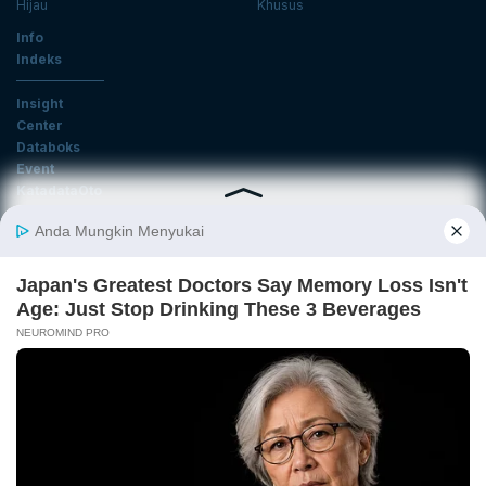
Hijau
Khusus
Info
Indeks
Insight
Center
Databoks
Event
KatadataOto
Langganan Newsletter
Email
Daftar
Ikuti Kami
Tentang Katadata
Advertising
Karier
Pedoman Media Siber
Kebijakan Privasi
Disclaimer
Hubungi Kami
©2026 Katadata. Hak cipta dilindungi Undang-undang.