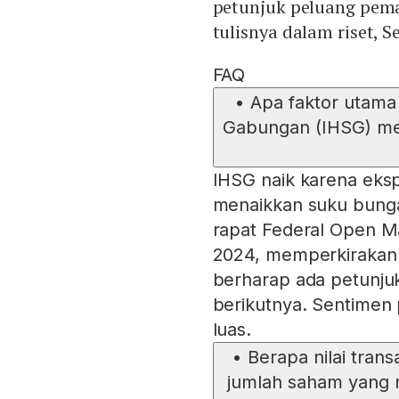
petunjuk peluang pem
tulisnya dalam riset, S
FAQ
•
Apa faktor utam
Gabungan (IHSG) me
IHSG naik karena eks
menaikkan suku bunga
rapat Federal Open M
2024, memperkirakan 
berharap ada petunj
berikutnya. Sentimen 
luas.
•
Berapa nilai tran
jumlah saham yang m