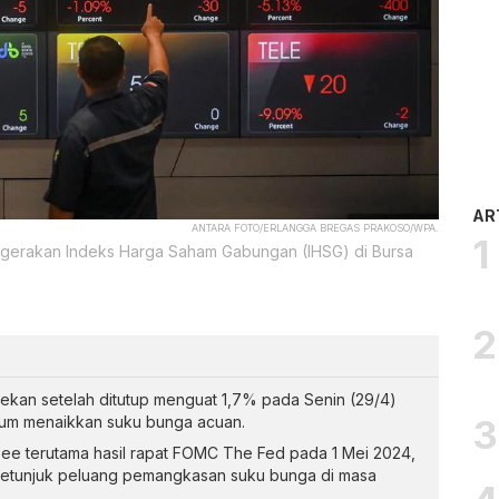
AR
ANTARA FOTO/ERLANGGA BREGAS PRAKOSO/WPA.
rgerakan Indeks Harga Saham Gabungan (IHSG) di Bursa
ekan setelah ditutup menguat 1,7% pada Senin (29/4)
lum menaikkan suku bunga acuan.
see terutama hasil rapat FOMC The Fed pada 1 Mei 2024,
etunjuk peluang pemangkasan suku bunga di masa