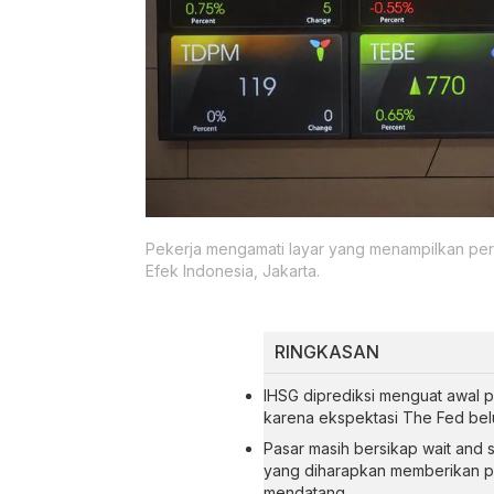
Pekerja mengamati layar yang menampilkan pe
Efek Indonesia, Jakarta.
RINGKASAN
IHSG diprediksi menguat awal p
karena ekspektasi The Fed be
Pasar masih bersikap wait and 
yang diharapkan memberikan p
mendatang.