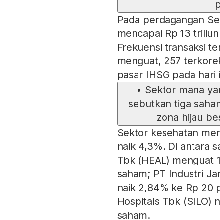
p
Pada perdagangan Seni
mencapai Rp 13 triliu
Frekuensi transaksi ter
menguat, 257 terkoreks
pasar IHSG pada hari i
•
Sektor mana yan
sebutkan tiga saha
zona hijau b
Sektor kesehatan menj
naik 4,3%. Di antara 
Tbk (HEAL) menguat 1
saham; PT Industri J
naik 2,84% ke Rp 20 p
Hospitals Tbk (SILO) 
saham.