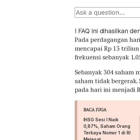
!
FAQ ini dihasilkan d
Pada perdagangan hari 
mencapai Rp 13 triliu
frekuensi sebanyak 1.05
Sebanyak 304 saham me
saham tidak bergerak.
pada hari ini menjadi R
BACA JUGA
IHSG Sesi I Naik
0,87%, Saham Orang
Terkaya Nomor 1 di RI
Melesat