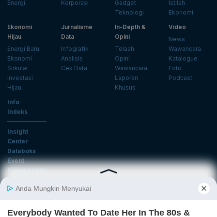
Energi
Korporasi
Gadget
Istilah
Teknologi
Ekonomi
Ekonomi
Jurnalisme
In-Depth &
Video
Hijau
Data
Opini
News
Energi Baru
Infografik
Telaah
Wawancara
Ekonomi
Analisis
Opini
Katalogue
Sirkular
Cek Data
Wawancara
Foto
Investasi
Laporan
Podcast
Hijau
Khusus
Info
Indeks
Insight
Center
Databoks
Event
KatadataOto
Langganan Newsletter
Email
Daftar