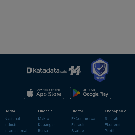
Berita
Finansial
Digital
Ekonopedia
Nasional
Makro
E-Commerce
Sejarah
Industri
Keuangan
Fintech
Ekonomi
Internasional
Bursa
Startup
Profil