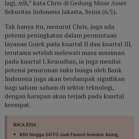
GOTO masih berada pada fase penyesuaian. Namun,
lagi,
nih
,” kata Chris di Gedung Mirae Asset
prospek pertumbuhan layanan Gojek dan sinergi
Sekuritas Indonesia Jakarta, Senin (6/5).
dengan TikTok Shop memberikan dukungan bagi
ekspektasi kenaikan harga hingga target tersebut.
Tak hanya itu, menurut Chris, juga ada
potensi peningkatan dalam permintaan
layanan Gojek pada kuartal II dan kuartal III,
terutama setelah melewati masa musiman
pada kuartal I. Kemudian, ia juga menilai
potensi penurunan suku bunga oleh Bank
Indonesia juga akan berdampak signifikan
bagi saham-saham di sektor teknologi,
dengan harapan akan terjadi pada kuartal
keempat.
BACA JUGA
ASII hingga GOTO Jadi Favorit Investor Asing,