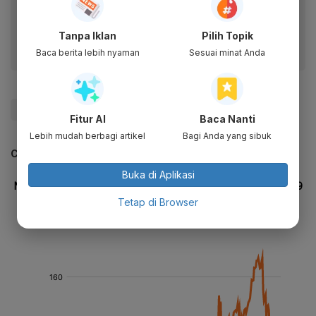
Dapatkan pengalaman membaca lebih nyaman dan nikmati
fitur menarik lainnya lewat aplikasi mobile Katadata.
Tanpa Iklan
Pilih Topik
Baca berita lebih nyaman
Sesuai minat Anda
#Wall Street
#Dow Jones
#Update Me
#The Fed
Fitur AI
Baca Nanti
Lebih mudah berbagi artikel
Bagi Anda yang sibuk
CEK JUGA DATA INI
Buka di Aplikasi
Tetap di Browser