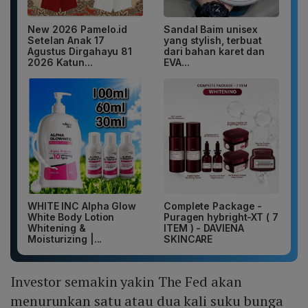
New 2026 Pamelo.id
Sandal Baim unisex
Setelan Anak 17
yang stylish, terbuat
Agustus Dirgahayu 81
dari bahan karet dan
2026 Katun...
EVA...
WHITE INC Alpha Glow
Complete Package -
White Body Lotion
Puragen hybright-XT ( 7
Whitening &
ITEM ) - DAVIENA
Moisturizing |...
SKINCARE
Investor semakin yakin The Fed akan
menurunkan satu atau dua kali suku bunga