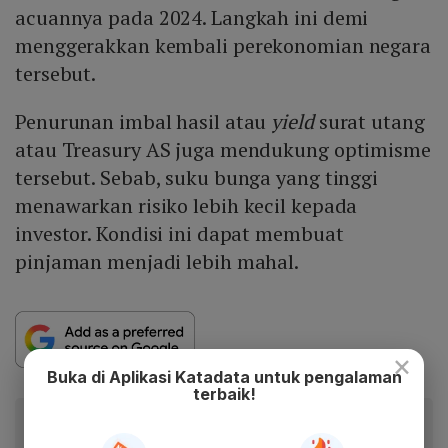
acuannya pada 2024. Langkah ini demi
menggerakkan kembali perekonomian negara
tersebut.
Penurunan imbal hasil atau
yield
surat utang
atau Treasury AS juga mendukung optimisme
tersebut. Sebab, suku bunga yang tinggi
menawarkan risiko lebih kecil kepada
investor. Kondisi ini dapat membuat
pinjaman menjadi lebih mahal.
×
Buka di Aplikasi Katadata untuk pengalaman
terbaik!
Baca artikel ini lewat aplikasi mobile.