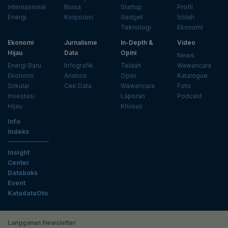
Internasional
Bursa
Startup
Profil
Energi
Korporasi
Gadget
Istilah
Teknologi
Ekonomi
Ekonomi
Jurnalisme
In-Depth &
Video
Hijau
Data
Opini
News
Energi Baru
Infografik
Telaah
Wawancara
Ekonomi
Analisis
Opini
Katalogue
Sirkular
Cek Data
Wawancara
Foto
Investasi
Laporan
Podcast
Hijau
Khusus
Info
Indeks
Insight
Center
Databoks
Event
KatadataOto
Langganan Newsletter