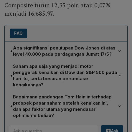
Composite turun 12,35 poin atau 0,07%
menjadi 16.685,97.
FAQ
Apa signifikansi penutupan Dow Jones di atas
•
level 40.000 pada perdagangan Jumat 17/5?
Penutupan Dow Jones di atas 40.000 menandakan
Saham apa saja yang menjadi motor
pertama kalinya dalam sejarah indeks tersebut berakhir
penggerak kenaikan di Dow dan S&P 500 pada
•
di level psikologis itu, meski sebelumnya sempat
hari itu, serta besaran persentase
menyentuhnya intraday. Hal ini menegaskan momentum
kenaikannya?
bullish jangka pendek, mendukung tren positif lima
Di Dow, Walmart dan Caterpillar masing-masing naik
minggu beruntun, dan membantu menggerakkan tiga
Bagaimana pandangan Tom Hainlin terhadap
lebih dari 1% dan memimpin kenaikan. Pada S&P 500,
indeks utama AS ke wilayah positif untuk kuartal kedua.
prospek pasar saham setelah kenaikan ini,
•
Chubb naik lebih dari 3% dan Valero Energy naik lebih
dan apa faktor utama yang mendasari
dari 4%, menjadikan keduanya kontributor terbesar
optimisme beliau?
dalam peningkatan indeks tersebut.
Tom Hainlin, ahli strategi di U.S. Bank Asset
Ask
Management, tetap optimistis bahwa pasar saham