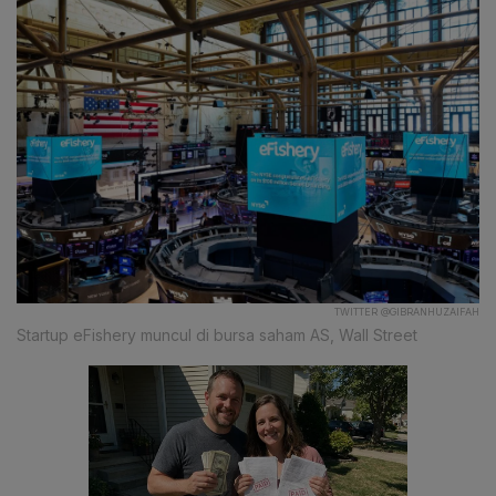
TWITTER @GIBRANHUZAIFAH
Startup eFishery muncul di bursa saham AS, Wall Street