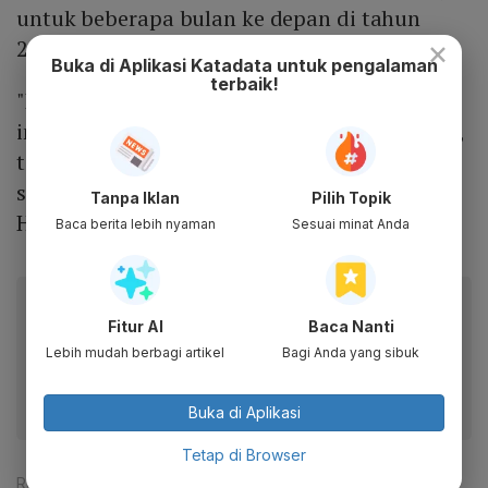
untuk beberapa bulan ke depan di tahun
×
2024.
Buka di Aplikasi Katadata untuk pengalaman
terbaik!
"Kami mengakui bahwa valuasi saham saat
ini agak tinggi dibandingkan dengan sejarah,
tetapi pertumbuhan pendapatan dan
stabilitas pendapatan juga meningkat,” kata
Tanpa Iklan
Pilih Topik
Hainlin kepada CNBC, dikutip Senin (20/5).
Baca berita lebih nyaman
Sesuai minat Anda
Baca artikel ini lewat aplikasi mobile.
Fitur AI
Baca Nanti
Dapatkan pengalaman membaca lebih nyaman dan nikmati
Lebih mudah berbagi artikel
Bagi Anda yang sibuk
fitur menarik lainnya lewat aplikasi mobile Katadata.
Buka di Aplikasi
Tetap di Browser
Reporter:
Nur Hana Putri Nabila