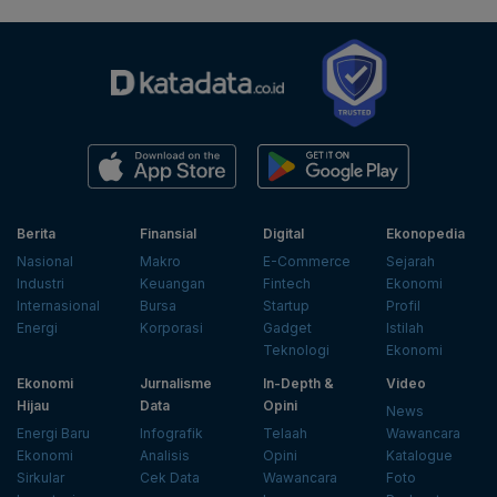
Berita
Finansial
Digital
Ekonopedia
Nasional
Makro
E-Commerce
Sejarah
Industri
Keuangan
Fintech
Ekonomi
Internasional
Bursa
Startup
Profil
Energi
Korporasi
Gadget
Istilah
Teknologi
Ekonomi
Ekonomi
Jurnalisme
In-Depth &
Video
Hijau
Data
Opini
News
Energi Baru
Infografik
Telaah
Wawancara
Ekonomi
Analisis
Opini
Katalogue
Sirkular
Cek Data
Wawancara
Foto