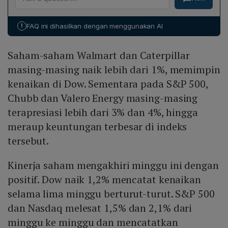
dapat tetap kuat dalam beberapa bulan ke depan. Ia
menilai kombinasi pertumbuhan ekonomi yang positif
!
FAQ ini dihasilkan dengan menggunakan AI
dan inflasi yang mulai melambat sebagai fondasi utama,
meskipun mengakui valuasi saham kini agak tinggi
Saham-saham Walmart dan Caterpillar
dibandingkan sejarah.
masing-masing naik lebih dari 1%, memimpin
kenaikan di Dow. Sementara pada S&P 500,
Chubb dan Valero Energy masing-masing
terapresiasi lebih dari 3% dan 4%, hingga
meraup keuntungan terbesar di indeks
tersebut.
Kinerja saham mengakhiri minggu ini dengan
positif. Dow naik 1,2% mencatat kenaikan
selama lima minggu berturut-turut. S&P 500
dan Nasdaq melesat 1,5% dan 2,1% dari
minggu ke minggu dan mencatatkan