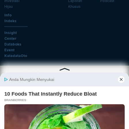
Investasi
Laporan
Podcast
Hijau
Khusus
Info
Indeks
Insight
Center
Databoks
Event
KatadataOto
Langganan Newsletter
Email
Daftar
Ikuti Kami
Tentang Katadata
Advertising
Karier
Pedoman Media Siber
Kebijakan Privasi
Disclaimer
Hubungi Kami