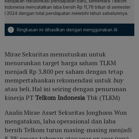
kebijakan reklasifikasi pendapatan baru, sementara Telkom
Indonesia mencatatkan laba bersih Rp 11,76 triliun di semester
I 2024 dengan total pendapatan melebihi tahun sebelumnya.
!
Ringkasan ini dihasilkan dengan menggunakan AI
Mirae Sekuritas memutuskan untuk
menurunkan target harga saham TLKM
menjadi Rp 3.800 per saham dengan tetap
mempertahankan rekomendasi untuk
buy
atau beli. Hal ini seiring dengan penurunan
kinerja PT
Telkom Indonesia
Tbk (TLKM)
Analis Mirae Asset Sekuritas Jonghoon Won
mengatakan, laba operasional dan laba
bersih Telkom turun masing-masing menjadi
8,3% secara tahunan atau year on year (yoy)