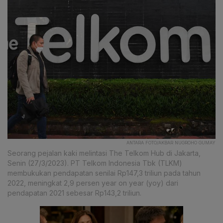
ANTARA FOTO/AKBAR NUGROHO GUMAY
Seorang pejalan kaki melintasi The Telkom Hub di Jakarta,
Senin (27/3/2023). PT Telkom Indonesia Tbk (TLKM)
membukukan pendapatan senilai Rp147,3 triliun pada tahun
2022, meningkat 2,9 persen year on year (yoy) dari
pendapatan 2021 sebesar Rp143,2 triliun.