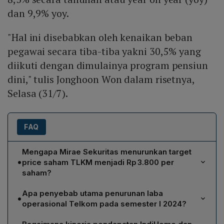
dan 9,9% yoy.
"Hal ini disebabkan oleh kenaikan beban
pegawai secara tiba-tiba yakni 30,5% yang
diikuti dengan dimulainya program pensiun
dini," tulis Jonghoon Won dalam risetnya,
Selasa (31/7).
FAQ
Mengapa Mirae Sekuritas menurunkan target
•
price saham TLKM menjadi Rp 3.800 per
saham?
Mirae Sekuritas menurunkan target price TLKM menjadi
Apa penyebab utama penurunan laba
•
Rp 3.800 karena laba operasional dan laba bersih
operasional Telkom pada semester I 2024?
Telkom turun masing-masing 8,3% dan 9,9%
Penurunan laba operasional Telkom pada semester I
year‑on‑year. Penurunan ini dipicu oleh kenaikan