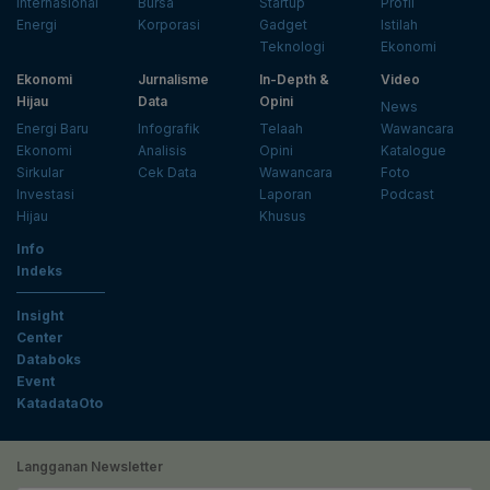
Internasional
Bursa
Startup
Profil
Energi
Korporasi
Gadget
Istilah
Teknologi
Ekonomi
Ekonomi
Jurnalisme
In-Depth &
Video
Hijau
Data
Opini
News
Energi Baru
Infografik
Telaah
Wawancara
Ekonomi
Analisis
Opini
Katalogue
Sirkular
Cek Data
Wawancara
Foto
Investasi
Laporan
Podcast
Hijau
Khusus
Info
Indeks
Insight
Center
Databoks
Event
KatadataOto
Langganan Newsletter