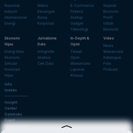
Nasional
Makro
E-Commerce
Sejarah
Industri
Keuangan
Fintech
Ekonomi
Internasional
Bursa
Startup
Profil
Energi
Korporasi
Gadget
Istilah
Teknologi
Ekonomi
Ekonomi
Jurnalisme
In-Depth &
Video
Hijau
Data
Opini
News
Energi Baru
Infografik
Telaah
Wawancara
Ekonomi
Analisis
Opini
Katalogue
Sirkular
Cek Data
Wawancara
Foto
Investasi
Laporan
Podcast
Hijau
Khusus
Info
Indeks
Insight
Center
Databoks
Event
KatadataOto