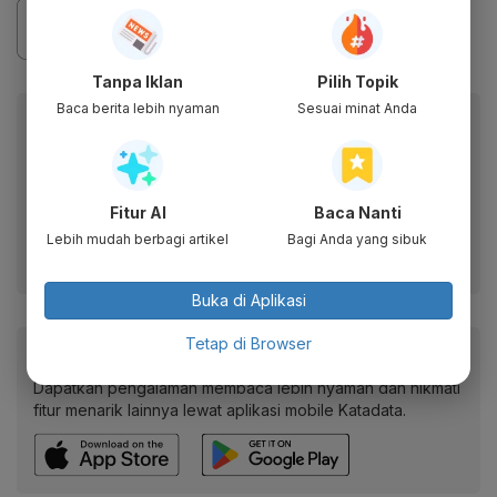
Tanpa Iklan
Pilih Topik
Baca berita lebih nyaman
Sesuai minat Anda
Berita Katadata.co.id di WhatsApp
Anda
Dapatkan akses cepat ke berita terkini dan data
berharga dari WhatsApp Channel Katadata.co.id
Fitur AI
Baca Nanti
Lebih mudah berbagi artikel
Bagi Anda yang sibuk
Ikuti kami
Buka di Aplikasi
Tetap di Browser
Baca artikel ini lewat aplikasi mobile.
Dapatkan pengalaman membaca lebih nyaman dan nikmati
fitur menarik lainnya lewat aplikasi mobile Katadata.