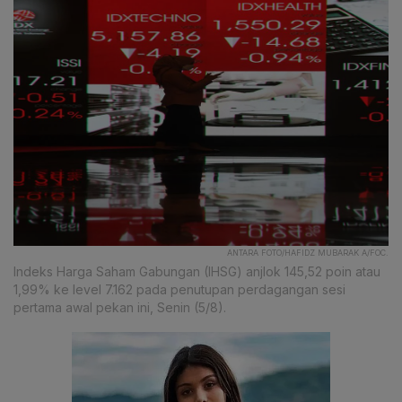
ANTARA FOTO/HAFIDZ MUBARAK A/FOC.
Indeks Harga Saham Gabungan (IHSG) anjlok 145,52 poin atau
1,99% ke level 7.162 pada penutupan perdagangan sesi
pertama awal pekan ini, Senin (5/8).