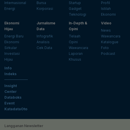
Internasional
Bursa
Startup
Profil
Energi
Korporasi
Gadget
Istilah
Teknologi
Ekonomi
Ekonomi
Jurnalisme
In-Depth &
Video
Hijau
Data
Opini
News
Energi Baru
Infografik
Telaah
Wawancara
Ekonomi
Analisis
Opini
Katalogue
Sirkular
Cek Data
Wawancara
Foto
Investasi
Laporan
Podcast
Hijau
Khusus
Info
Indeks
Insight
Center
Databoks
Event
KatadataOto
Langganan Newsletter