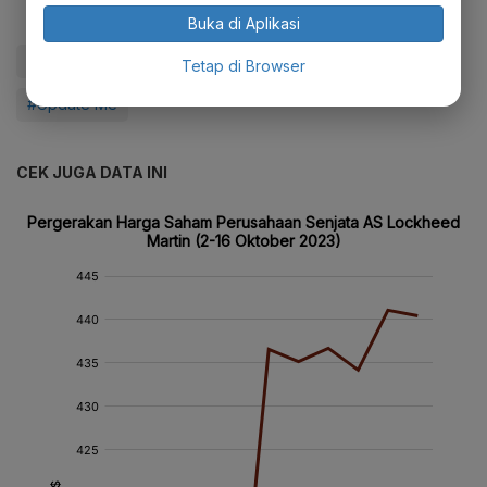
Buka di Aplikasi
#IHSG
#Saham
#Bank
#Resesi Global
Tetap di Browser
#Update Me
CEK JUGA DATA INI