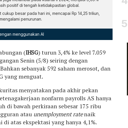
sih positif di tengah ketidakpastian global.
t cukup besar pada hari ini, mencapai Rp 14,25 triliun,
mengalami penurunan.
 dengan menggunakan AI
abungan (
IHSG
) turun 3,4% ke level 7.059
angan Senin (5/8) seiring dengan
 Bahkan sebanyak 592 saham merosot, dan
SG yang menguat.
ekuritas menyatakan pada akhir pekan
ketenagakerjaan nonfarm payrolls AS hanya
uh di bawah perkiraan sebesar 175 ribu
ngguran atau
unemployment rate
naik
i di atas ekspektasi yang hanya 4,1%.