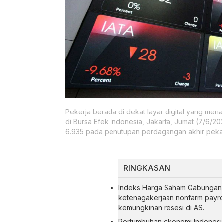
Pekerja berada di dekat layar digital yang m
di Bursa Efek Indonesia, Jakarta, Jumat (7/6/2
6.935 pada penutupan perdagangan akhir pekan
RINGKASAN
Indeks Harga Saham Gabungan (
ketenagakerjaan nonfarm payro
kemungkinan resesi di AS.
Pertumbuhan ekonomi Indonesia