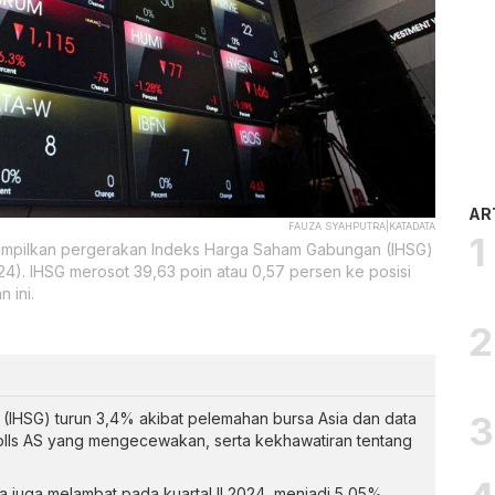
AR
FAUZA SYAHPUTRA|KATADATA
enampilkan pergerakan Indeks Harga Saham Gabungan (IHSG)
024). IHSG merosot 39,63 poin atau 0,57 persen ke posisi
 ini.
IHSG) turun 3,4% akibat pelemahan bursa Asia dan data
lls AS yang mengecewakan, serta kekhawatiran tentang
 juga melambat pada kuartal II 2024, menjadi 5,05%