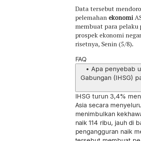
Data tersebut mendoro
pelemahan
ekonomi
AS
membuat para pelaku p
prospek ekonomi negara
risetnya, Senin (5/8).
FAQ
•
Apa penyebab u
Gabungan (IHSG) p
IHSG turun 3,4% menj
Asia secara menyelur
menimbulkan kekhawat
naik 114 ribu, jauh di
pengangguran naik men
tersebut membuat pela