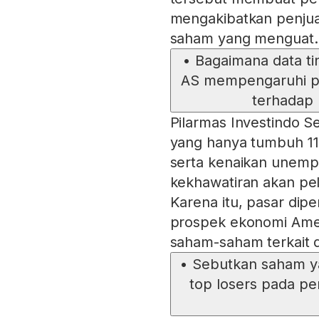
mengakibatkan penjua
saham yang menguat.
•
Bagaimana data ti
AS mempengaruhi pa
terhadap
Pilarmas Investindo Se
yang hanya tumbuh 114
serta kenaikan unemp
kekhawatiran akan pe
Karena itu, pasar dipe
prospek ekonomi Amer
saham-saham terkait d
•
Sebutkan saham ya
top losers pada pe