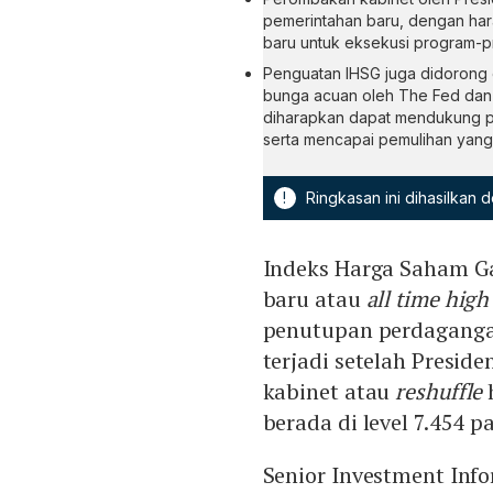
pemerintahan baru, dengan hara
baru untuk eksekusi program-p
Penguatan IHSG juga didorong o
bunga acuan oleh The Fed dan 
diharapkan dapat mendukung pe
serta mencapai pemulihan yang 
!
Ringkasan ini dihasilkan
Indeks Harga Saham Ga
baru atau
all time high
penutupan perdagangan 
terjadi setelah Presi
kabinet atau
reshuffle
berada di level 7.454 
Senior Investment Info