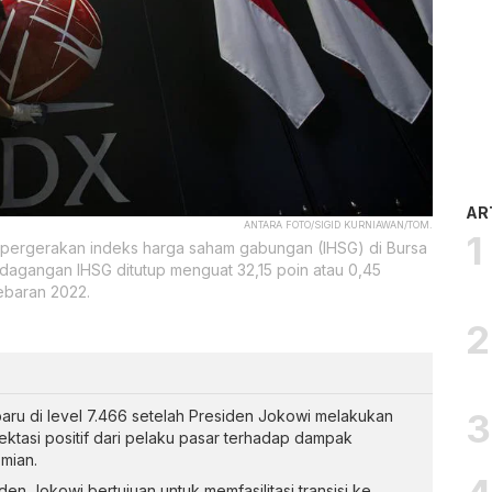
AR
ANTARA FOTO/SIGID KURNIAWAN/TOM.
 pergerakan indeks harga saham gabungan (IHSG) di Bursa
rdagangan IHSG ditutup menguat 32,15 poin atau 0,45
Lebaran 2022.
baru di level 7.466 setelah Presiden Jokowi melakukan
ektasi positif dari pelaku pasar terhadap dampak
mian.
n Jokowi bertujuan untuk memfasilitasi transisi ke