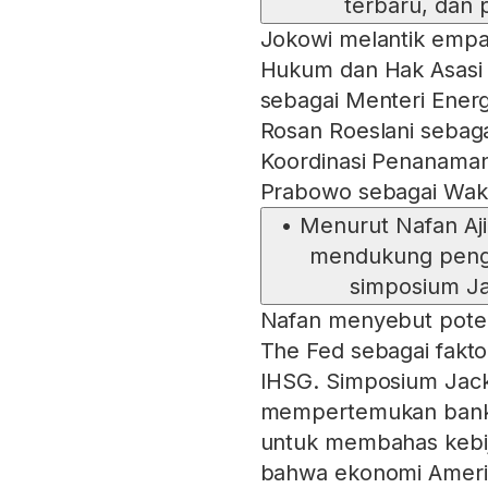
terbaru, dan 
Jokowi melantik empat
Hukum dan Hak Asasi 
sebagai Menteri Ener
Rosan Roeslani sebaga
Koordinasi Penanaman
Prabowo sebagai Wakil
•
Menurut Nafan Aji
mendukung peng
simposium Ja
Nafan menyebut pote
The Fed sebagai fakt
IHSG. Simposium Jack
mempertemukan bankir
untuk membahas kebij
bahwa ekonomi Amerik