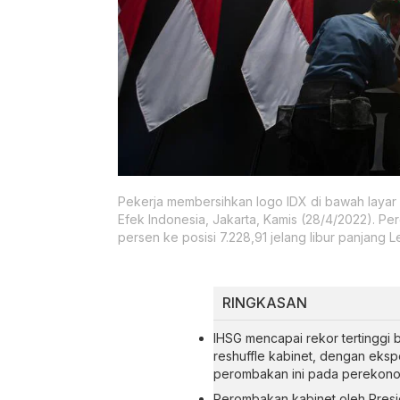
Pekerja membersihkan logo IDX di bawah layar
Efek Indonesia, Jakarta, Kamis (28/4/2022). Pe
persen ke posisi 7.228,91 jelang libur panjang 
RINGKASAN
IHSG mencapai rekor tertinggi 
reshuffle kabinet, dengan eksp
perombakan ini pada perekono
Perombakan kabinet oleh Preside