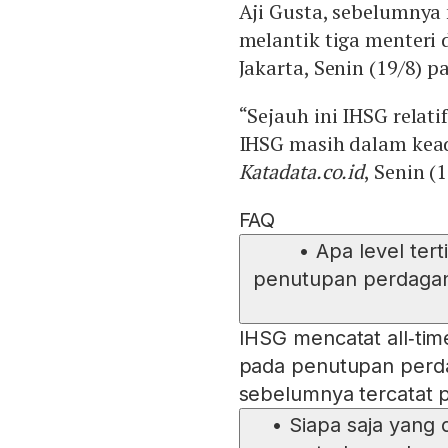
Aji Gusta, sebelumnya
melantik tiga menteri 
Jakarta, Senin (19/8) pa
“Sejauh ini IHSG relati
IHSG masih dalam ke
Katadata.co.id
, Senin (
FAQ
•
Apa level ter
penutupan perdagan
IHSG mencatat all‑time
pada penutupan perda
sebelumnya tercatat 
•
Siapa saja yang 