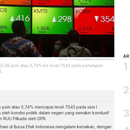
AR
ANTARA FOTO/MUHAMMAD ADIMAJA/WSJ.
5,08 poin atau 0,74% ke level 7.543 pada penutupan
).
poin atau 0,74% mencapai level 7.543 pada sesi I
leh kondisi politik dalam negeri yang semakin kondusif
n RUU Pilkada oleh DPR.
aham di Bursa Efek Indonesia mengalami kenaikan, dengan