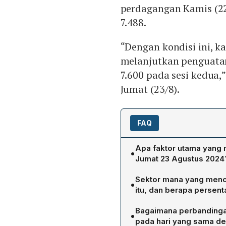
perdagangan Kamis (22/
7.488.
“Dengan kondisi ini, 
melanjutkan penguata
7.600 pada sesi kedua,”
Jumat (23/8).
FAQ
Apa faktor utama yang 
•
Jumat 23 Agustus 2024
Kenaikan IHSG sebesar 55,
Sektor mana yang menca
•
persepsi pasar bahwa kond
itu, dan berapa persen
membatalkan rencana penge
Sektor energi menjadi se
geopolitik menurun dan men
Bagaimana perbandinga
•
pertumbuhan 1,45%, dipim
pada hari yang sama d