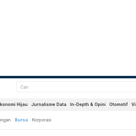
konomi Hijau
Jurnalisme Data
In-Depth & Opini
Otomotif
V
angan
Bursa
Korporasi