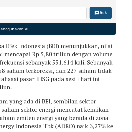
% ke Rp 1.680 per lembar, menandakan sentimen positif
sia menguat, dengan Nikkei naik 0,48%, Shanghai
 serta ekspektasi permintaan domestik yang kuat.
Ask
%, dan Straits Times naik 0,15%, sementara Hang Seng
pergerakan ini sejalan dengan momentum positif IHSG
nce di 7.600.
 menggunakan AI
a Efek Indonesia (BEI) menunjukkan, nilai
ni mencapai Rp 5,80 triliun dengan volume
frekuensi sebanyak 551.614 kali. Sebanyak
8 saham terkoreksi, dan 227 saham tidak
lisasi pasar IHSG pada sesi I hari ini
liun.
ham yang ada di BEI, sembilan sektor
-saham sektor energi mencatat kenaikan
Saham emiten energi yang berada di zona
Energy Indonesia Tbk (ADRO) naik 3,27% ke