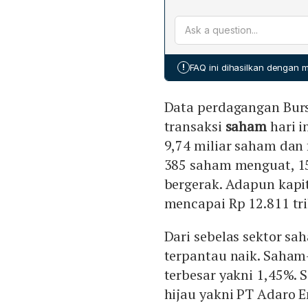
PGAS yang terangkat 3,07
Mayoritas indeks utama A
terhadap komoditas energi
Composite terangkat 0,28
mengalami koreksi 0,41%; 
yang menguji level resista
!
FAQ ini dihasilkan dengan
Data perdagangan Burs
transaksi
saham
hari i
9,74 miliar saham dan 
385 saham menguat, 15
bergerak. Adapun kapita
mencapai Rp 12.811 tri
Dari sebelas sektor sa
terpantau naik. Saham
terbesar yakni 1,45%. 
hijau yakni PT Adaro 