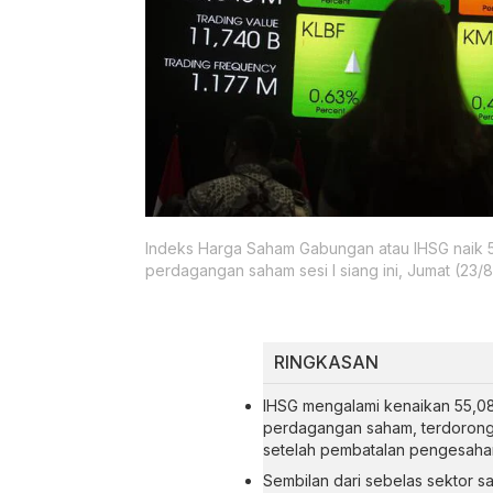
Indeks Harga Saham Gabungan atau IHSG naik 5
perdagangan saham sesi I siang ini, Jumat (23/8
RINGKASAN
IHSG mengalami kenaikan 55,08 
perdagangan saham, terdorong o
setelah pembatalan pengesaha
Sembilan dari sebelas sektor s