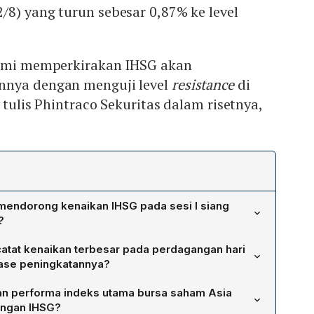
8) yang turun sebesar 0,87% ke level
kami memperkirakan IHSG akan
nnya dengan menguji level
resistance
di
 tulis Phintraco Sekuritas dalam risetnya,
mendorong kenaikan IHSG pada sesi I siang
?
08 poin atau 0,74% ke level 7.543 didorong oleh
tat kenaikan terbesar pada perdagangan hari
isi politik domestik menjadi lebih kondusif setelah DPR
tase peningkatannya?
sahan RUU Pilkada, sehingga investor menilai risiko
ktor yang mencatat kenaikan terbesar dengan
galirkan likuiditas ke saham.
n performa indeks utama bursa saham Asia
pin oleh emiten ADRO yang naik 3,27% ke Rp 3.470 dan
engan IHSG?