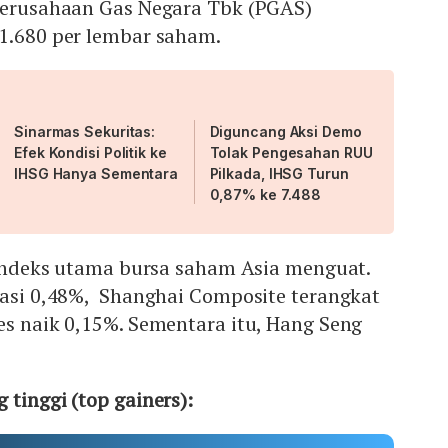
 Perusahaan Gas Negara Tbk (PGAS)
 1.680 per lembar saham.
Sinarmas Sekuritas:
Diguncang Aksi Demo
Efek Kondisi Politik ke
Tolak Pengesahan RUU
IHSG Hanya Sementara
Pilkada, IHSG Turun
0,87% ke 7.488
s indeks utama bursa saham Asia menguat.
iasi 0,48%, Shanghai Composite terangkat
es naik 0,15%. Sementara itu, Hang Seng
 tinggi (top gainers):