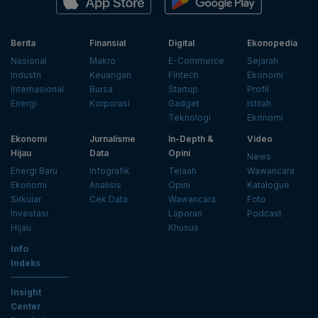
Berita
Finansial
Digital
Ekonopedia
Nasional
Makro
E-Commerce
Sejarah
Industri
Keuangan
Fintech
Ekonomi
Internasional
Bursa
Startup
Profil
Energi
Korporasi
Gadget
Istilah
Teknologi
Ekonomi
Ekonomi
Jurnalisme
In-Depth &
Video
Hijau
Data
Opini
News
Energi Baru
Infografik
Telaah
Wawancara
Ekonomi
Analisis
Opini
Katalogue
Sirkular
Cek Data
Wawancara
Foto
Investasi
Laporan
Podcast
Hijau
Khusus
Info
Indeks
Insight
Center