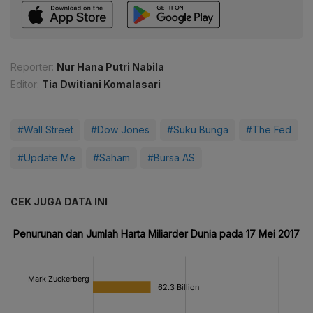
Reporter:
Nur Hana Putri Nabila
Editor:
Tia Dwitiani Komalasari
#Wall Street
#Dow Jones
#Suku Bunga
#The Fed
#Update Me
#Saham
#Bursa AS
CEK JUGA DATA INI