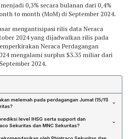
enjadi 0,3% secara bulanan dari 0,4%
onth to month (MoM) di September 2024.
asar mengantisipasi rilis data Neraca
ober 2024 yang dijadwalkan rilis pada
 memperkirakan Neraca Perdagangan
024 mengalami surplus $3.35 miliar dari
i September 2024.
akan melemah pada perdagangan Jumat (15/11)
ritas?
aitkan potensi pelemahan IHSG dengan ekspektasi data
ediksi level IHSG serta support dan
rikat yang diproyeksikan melambat. Pihak riset
raco Sekuritas dan MNC Sekuritas?
ritel AS pada Oktober 2024 turun menjadi 0,3% MoM,
i IHSG berpotensi beroperasi di sekitar 7.200 pada hari
an 0,4% MoM pada September. Penurunan konsumsi di
rekomendasikan oleh Phintraco Sekuritas dan