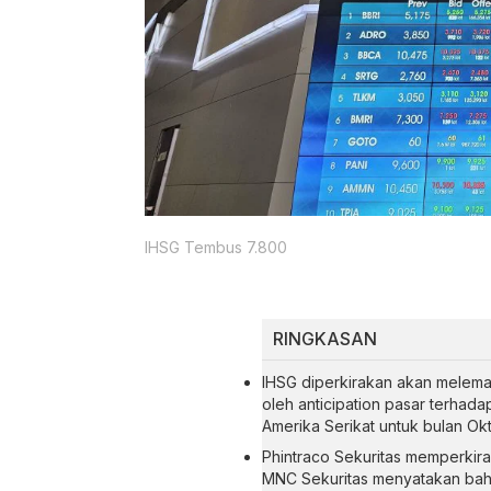
IHSG Tembus 7.800
RINGKASAN
IHSG diperkirakan akan melem
oleh anticipation pasar terhad
Amerika Serikat untuk bulan Ok
Phintraco Sekuritas memperkira
MNC Sekuritas menyatakan bahw