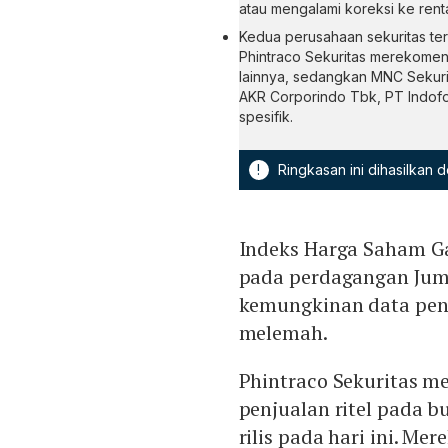
atau mengalami koreksi ke rent
Kedua perusahaan sekuritas te
Phintraco Sekuritas merekome
lainnya, sedangkan MNC Sekur
AKR Corporindo Tbk, PT Indof
spesifik.
!
Ringkasan ini dihasilkan
Indeks Harga Saham 
pada perdagangan Juma
kemungkinan data penju
melemah.
Phintraco Sekuritas me
penjualan ritel pada b
rilis pada hari ini. M