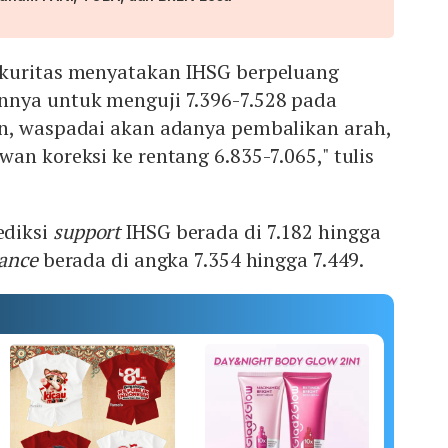
kuritas menyatakan IHSG berpeluang
nya untuk menguji 7.396-7.528 pada
n, waspadai akan adanya pembalikan arah,
an koreksi ke rentang 6.835-7.065," tulis
ediksi
support
IHSG berada di 7.182 hingga
tance
berada di angka 7.354 hingga 7.449.