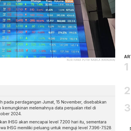
AR
NUR HANA PUTRI NABILA (KATADATA)
ah pada perdagangan Jumat, 15 November, disebabkan
ap kemungkinan melemahnya data penjualan ritel di
tober 2024.
kan IHSG akan mencapai level 7.200 hari itu, sementara
a IHSG memiliki peluang untuk menguji level 7.396-7.528