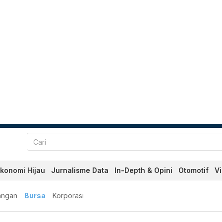
konomi Hijau
Jurnalisme Data
In-Depth & Opini
Otomotif
V
angan
Bursa
Korporasi