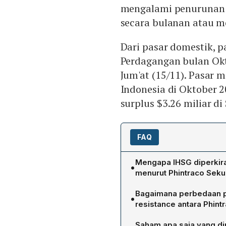
mengalami penurunan m
secara bulanan atau m
Dari pasar domestik, p
Perdagangan bulan Okt
Jum'at (15/11). Pasar
Indonesia di Oktober 2
surplus $3.26 miliar d
FAQ
Mengapa IHSG diperkir
•
menurut Phintraco Seku
Phintraco Sekuritas meng
Bagaimana perbedaan pr
•
penjualan ritel Amerika Se
resistance antara Phint
memperkirakan penjualan 
Phintraco Sekuritas menila
lebih rendah dibandingk
Saham apa saja yang di