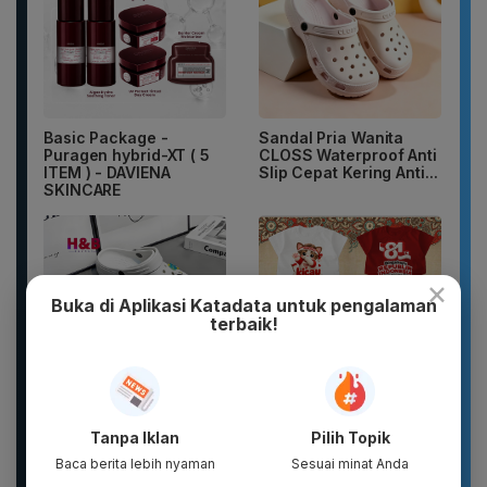
Basic Package -
Sandal Pria Wanita
Puragen hybrid-XT ( 5
CLOSS Waterproof Anti
ITEM ) - DAVIENA
Slip Cepat Kering Anti...
SKINCARE
×
Buka di Aplikasi Katadata untuk pengalaman
terbaik!
Sandal unisex trendi,
New 2026 Pamelo.id
sandal pria terbaru.
Setelan Anak 17
Tanpa Iklan
Pilih Topik
Motif kartun berpendar.
Agustus Dirgahayu 81
Baca berita lebih nyaman
Sesuai minat Anda
2026 Katun...