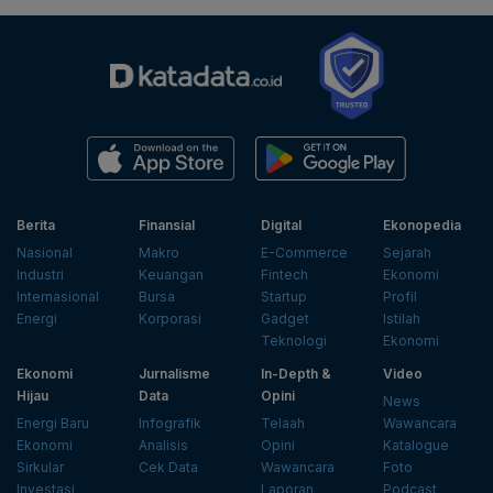
Berita
Finansial
Digital
Ekonopedia
Nasional
Makro
E-Commerce
Sejarah
Industri
Keuangan
Fintech
Ekonomi
Internasional
Bursa
Startup
Profil
Energi
Korporasi
Gadget
Istilah
Teknologi
Ekonomi
Ekonomi
Jurnalisme
In-Depth &
Video
Hijau
Data
Opini
News
Energi Baru
Infografik
Telaah
Wawancara
Ekonomi
Analisis
Opini
Katalogue
Sirkular
Cek Data
Wawancara
Foto
Investasi
Laporan
Podcast