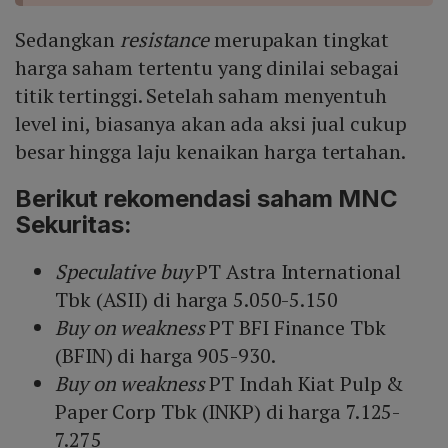
Sedangkan
resistance
merupakan tingkat
harga saham tertentu yang dinilai sebagai
titik tertinggi. Setelah saham menyentuh
level ini, biasanya akan ada aksi jual cukup
besar hingga laju kenaikan harga tertahan.
Berikut rekomendasi saham MNC
Sekuritas:
Speculative buy
PT Astra International
Tbk (ASII) di harga 5.050-5.150
Buy on weakness
PT BFI Finance Tbk
(BFIN) di harga 905-930.
Buy on weakness
PT Indah Kiat Pulp &
Paper Corp Tbk (INKP) di harga 7.125-
7.275