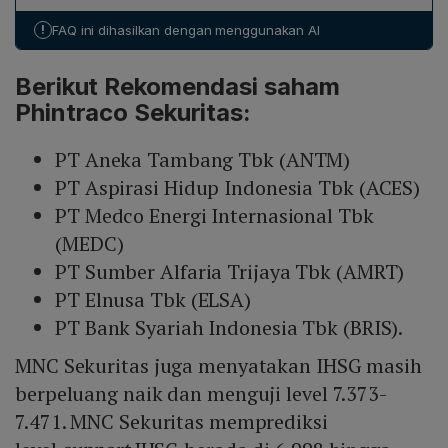
sekuritas menyarankan beberapa strategi beli:
!
FAQ ini dihasilkan dengan menggunakan AI
speculative buy PT Astra International Tbk (ASII) di
5.050‑5.150; buy on weakness PT BFI Finance Tbk
Berikut Rekomendasi saham
(BFIN) di 905‑930; buy on weakness PT Indah Kiat Pulp
Phintraco Sekuritas:
& Paper Corp Tbk (INKP) di 7.125‑7.275; serta buy on
weakness PT Chandra Asri Pacific Tbk (TPIA) di
7.225‑7.500.
PT Aneka Tambang Tbk (ANTM)
PT Aspirasi Hidup Indonesia Tbk (ACES)
PT Medco Energi Internasional Tbk
(MEDC)
PT Sumber Alfaria Trijaya Tbk (AMRT)
PT Elnusa Tbk (ELSA)
PT Bank Syariah Indonesia Tbk (BRIS).
MNC Sekuritas juga menyatakan IHSG masih
berpeluang naik dan menguji level 7.373-
7.471. MNC Sekuritas memprediksi