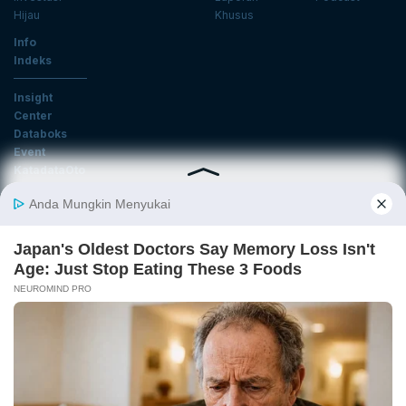
Hijau
Khusus
Info
Indeks
Insight
Center
Databoks
Event
KatadataOto
Langganan Newsletter
Email
Daftar
Ikuti Kami
Tentang Katadata
Advertising
Karier
Pedoman Media Siber
Kebijakan Privasi
Disclaimer
Hubungi Kami