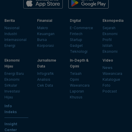
Berita
Finansial
Digital
Ekonopedia
Nasional
Makro
E-Commerce
Sejarah
Industri
Keuangan
Fintech
Ekonomi
Internasional
Bursa
Startup
Profil
Energi
Korporasi
Gadget
Istilah
Teknologi
Ekonomi
Ekonomi
Jurnalisme
In-Depth &
Video
Hijau
Data
Opini
News
Energi Baru
Infografik
Telaah
Wawancara
Ekonomi
Analisis
Opini
Katalogue
Sirkular
Cek Data
Wawancara
Foto
Investasi
Laporan
Podcast
Hijau
Khusus
Info
Indeks
Insight
Center