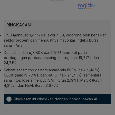
RINGKASAN
IHSG menguat 0,44% ke level 7.139, didorong oleh kenaikan
sektor properti dan menguatnya mayoritas indeks bursa
saham Asia.
Dua saham baru, CBDK dan RATU, meroket pada
perdagangan perdana, masing-masing naik 19,77% dan
24,71%.
Saham-saham top gainers antara lain BREN (naik 4,44%),
CBDK (naik 19,77%), dan RATU (naik 24,71%), sementara
saham top losers meliputi ISAT (turun 2,13%), MYOR (turun
4,21%), dan HEAL (turun 3,67%).
!
Ringkasan ini dihasilkan dengan menggunakan AI