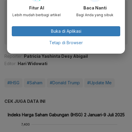
Baca artikel ini lewat aplikasi mobile.
Fitur AI
Baca Nanti
Lebih mudah berbagi artikel
Bagi Anda yang sibuk
Dapatkan pengalaman membaca lebih nyaman dan nikmati
fitur menarik lainnya lewat aplikasi mobile Katadata.
Buka di Aplikasi
Tetap di Browser
Reporter:
Patricia Yashinta Desy Abigail
Editor:
Hari Widowati
#IHSG
#Saham
#Donald Trump
#Update Me
CEK JUGA DATA INI