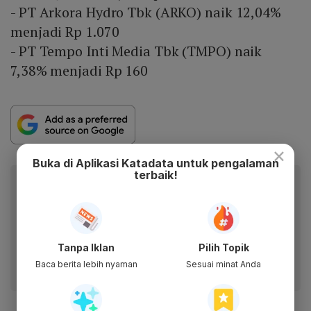
- PT Arkora Hydro Tbk (ARKO) naik 12,04%
menjadi Rp 1.070
- PT Tempo Inti Media Tbk (TMPO) naik
7,38% menjadi Rp 160
×
Buka di Aplikasi Katadata untuk pengalaman
terbaik!
Berita Katadata.co.id di WhatsApp
Anda
Dapatkan akses cepat ke berita terkini dan data
berharga dari WhatsApp Channel Katadata.co.id
Tanpa Iklan
Pilih Topik
Ikuti kami
Baca berita lebih nyaman
Sesuai minat Anda