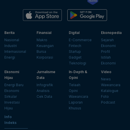
Berita
Finansial
Digital
Ekonopedia
Nasional
Makro
E-Commerce
Sejarah
Industri
Keuangan
Fintech
Ekonomi
Internasional
Bursa
Startup
Profil
Energi
Korporasi
Gadget
Istilah
Teknologi
Ekonomi
Ekonomi
Jurnalisme
In-Depth &
Video
Hijau
Data
Opini
News
Energi Baru
Infografik
Telaah
Wawancara
Ekonomi
Analisis
Opini
Katalogue
Sirkular
Cek Data
Wawancara
Foto
Investasi
Laporan
Podcast
Hijau
Khusus
Info
Indeks