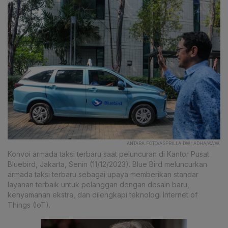
ANTARA FOTO/ASPRILLA DWI ADHA/AWW.
Konvoi armada taksi terbaru saat peluncuran di Kantor Pusat
Bluebird, Jakarta, Senin (11/12/2023). Blue Bird meluncurkan
armada taksi terbaru sebagai upaya memberikan standar
layanan terbaik untuk pelanggan dengan desain baru,
kenyamanan ekstra, dan dilengkapi teknologi Internet of
Things (IoT).