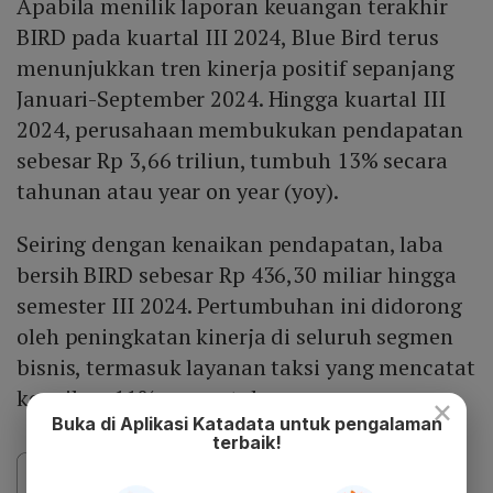
Apabila menilik laporan keuangan terakhir
BIRD pada kuartal III 2024, Blue Bird terus
menunjukkan tren kinerja positif sepanjang
Januari-September 2024. Hingga kuartal III
2024, perusahaan membukukan pendapatan
sebesar Rp 3,66 triliun, tumbuh 13% secara
tahunan atau year on year (yoy).
Seiring dengan kenaikan pendapatan, laba
bersih BIRD sebesar Rp 436,30 miliar hingga
semester III 2024. Pertumbuhan ini didorong
oleh peningkatan kinerja di seluruh segmen
bisnis, termasuk layanan taksi yang mencatat
kenaikan 11% secara tahunan.
×
Buka di Aplikasi Katadata untuk pengalaman
terbaik!