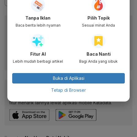
Tanpa Iklan
Pilih Topik
Berita Katadata.co.id di WhatsApp
Baca berita lebih nyaman
Sesuai minat Anda
Anda
Dapatkan akses cepat ke berita terkini dan data
berharga dari WhatsApp Channel Katadata.co.id
Fitur AI
Baca Nanti
Ikuti kami
Lebih mudah berbagi artikel
Bagi Anda yang sibuk
Buka di Aplikasi
Baca artikel ini lewat aplikasi mobile.
Tetap di Browser
Dapatkan pengalaman membaca lebih nyaman dan nikmati
fitur menarik lainnya lewat aplikasi mobile Katadata.