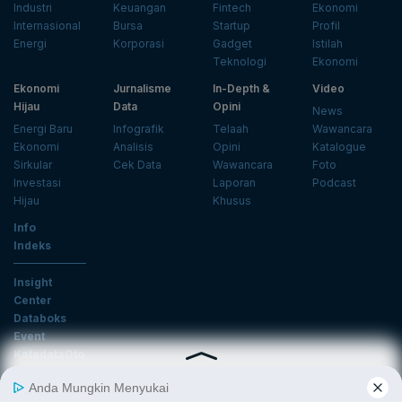
Industri
Keuangan
Fintech
Ekonomi
Internasional
Bursa
Startup
Profil
Energi
Korporasi
Gadget
Istilah
Teknologi
Ekonomi
Ekonomi
Jurnalisme
In-Depth &
Video
Hijau
Data
Opini
News
Energi Baru
Infografik
Telaah
Wawancara
Ekonomi
Analisis
Opini
Katalogue
Sirkular
Cek Data
Wawancara
Foto
Investasi
Laporan
Podcast
Hijau
Khusus
Info
Indeks
Insight
Center
Databoks
Event
KatadataOto