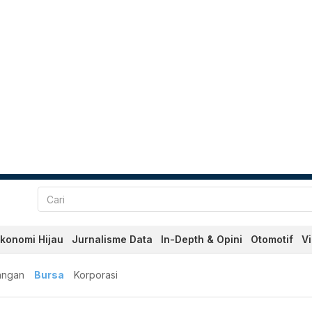
konomi Hijau
Jurnalisme Data
In-Depth & Opini
Otomotif
V
angan
Bursa
Korporasi