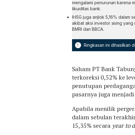
mengalami penurunan karena me
likuiditas bank.
IHSG juga anjlok 5,16% dalam se
akibat aksi investor asing yan
BMRI dan BBCA.
!
Ringkasan ini dihasilkan
Saham PT Bank Tabung
terkoreksi 0,52% ke le
penutupan perdagangan 
pasarnya juga menjadi 
Apabila menilik perge
dalam sebulan terakhi
15,35% secara
year to 