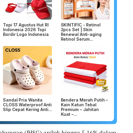
Topi 17 Agustus Hut RI
SKINTIFIC - Retinol
Indonesia 2026 Topi
2pcs Set | Skin
Bordir Logo Indonesia
Renewal Anti-aging
Retinol Serum...
Sandal Pria Wanita
Bendera Merah Putih –
CLOSS Waterproof Anti
Kain Katun Tebal
Slip Cepat Kering Anti...
Premium – Jahitan
Kuat –...
abungan (IHSG) anjlok hingga 5,16% dalam