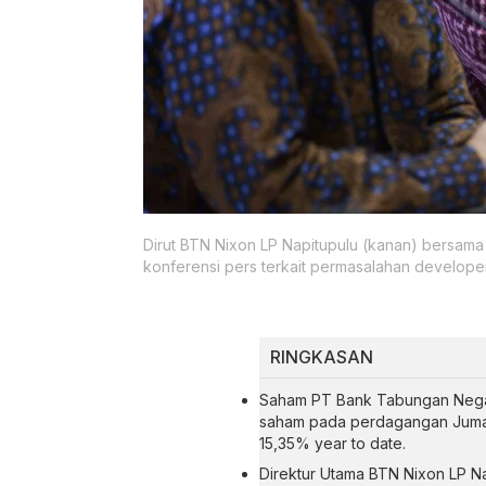
Dirut BTN Nixon LP Napitupulu (kanan) bersama
konferensi pers terkait permasalahan developer
RINGKASAN
Saham PT Bank Tabungan Negar
saham pada perdagangan Jumat
15,35% year to date.
Direktur Utama BTN Nixon LP N