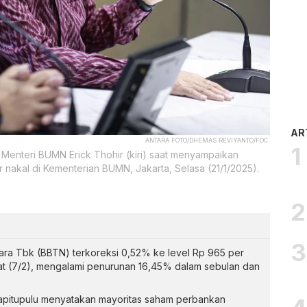
AR
ANTARA FOTO/DHEMAS REVIYANTO/FOC.
 Menteri BUMN Erick Thohir (kiri) saat menyampaikan
 nakal di Kementerian BUMN, Jakarta, Selasa (21/1/2025).
a Tbk (BBTN) terkoreksi 0,52% ke level Rp 965 per
 (7/2), mengalami penurunan 16,45% dalam sebulan dan
apitupulu menyatakan mayoritas saham perbankan