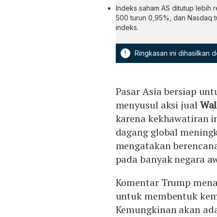
Indeks saham AS ditutup lebih
500 turun 0,95%, dan Nasdaq t
indeks.
!
Ringkasan ini dihasilkan
Pasar Asia bersiap unt
menyusul aksi jual
Wal
karena kekhawatiran i
dagang global meningk
mengatakan berencana
pada banyak negara aw
Komentar Trump menand
untuk membentuk kemb
Kemungkinan akan ada p