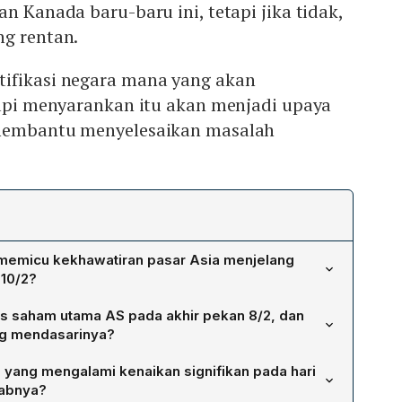
n Kanada baru-baru ini, tetapi jika tidak,
ng rentan.
ifikasi negara mana yang akan
tapi menyarankan itu akan menjadi upaya
 membantu menyelesaikan masalah
memicu kekhawatiran pasar Asia menjelang
10/2?
h kekhawatiran inflasi AS yang tinggi serta ketakutan
s saham utama AS pada akhir pekan 8/2, dan
al setelah Presiden Donald Trump mengumumkan
ng mendasarinya?
k terhadap banyak negara, yang menandai peningkatan
 Industrial Average turun 444,23 poin (0,99%) menjadi
 dalam upaya merombak hubungan perdagangan
 yang mengalami kenaikan signifikan pada hari
 57,58 poin (0,95%) menjadi 6.025,99, dan Nasdaq
abnya?
36%) menjadi 19.523,40. Penurunan ini dipicu oleh survei