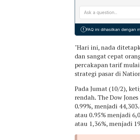
Sektor ride‑hailing Uber 
yang menunjukkan penurun
miliarder dan manajer dan
jangka panjang naik ke 4
saham besar di perusahaa
dari perkiraan, meskipun 
pertumbuhan Uber meskip
!
FAQ ini dihasilkan dengan
lebih rendah.
"Hari ini, nada diteta
dan sangat cepat oran
percakapan tarif mulai
strategi pasar di Natio
Pada Jumat (10/2), ket
rendah. The Dow Jones 
0.99%, menjadi 44,303.
atau 0.95% menjadi 6,0
atau 1,36%, menjadi 19