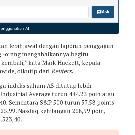
mencatat lonjakan sebesar 6,6% pada hari Jumat setelah
an tajam sentimen konsumen AS, ekspektasi inflasi
Ask
a lindung nilai Bill Ackman mengumumkan kepemilikan
,3%, serta pertumbuhan pekerjaan yang melambat lebih
n tersebut, memicu optimisme investor terhadap prospek
tingkat pengangguran tetap pada 4%.
un seluruh sektor S&P 500 secara umum diperdagangkan
 menggunakan AI
pkan lebih awal dengan laporan penggajian
g -orang mengabaikannya begitu
 kembali," kata Mark Hackett, kepala
nwide, dikutip dari
Reuters
.
iga indeks saham AS ditutup lebih
Industrial Average turun 444.23 poin atau
40. Sementara S&P 500 turun 57.58 points
25.99. Nasdaq kehilangan 268,59 poin,
.523,40.