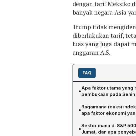
dengan tarif Meksiko da
banyak negara Asia ya
Trump tidak mengident
diberlakukan tarif, te
luas yang juga dapat
anggaran A.S.
FAQ
Apa faktor utama yang 
•
pembukaan pada Senin 
Pasar Asia dipengaruhi ole
Bagaimana reaksi indek
•
akan perang dagang glob
apa faktor ekonomi ya
rencana tarif timbal bali
Pada Jumat 8/2, Dow Jones
retorika 'America First'
Sektor mana di S&P 500
•
44.303,40, S&P 500 turun
internasional.
Jumat, dan apa penyeb
kehilangan 268,59 poin (1,