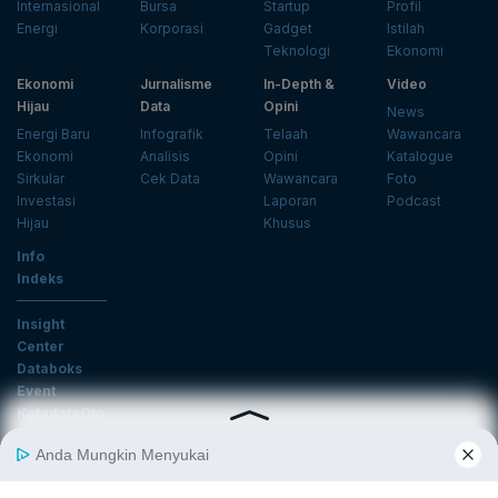
Internasional
Bursa
Startup
Profil
Energi
Korporasi
Gadget
Istilah
Teknologi
Ekonomi
Ekonomi
Jurnalisme
In-Depth &
Video
Hijau
Data
Opini
News
Energi Baru
Infografik
Telaah
Wawancara
Ekonomi
Analisis
Opini
Katalogue
Sirkular
Cek Data
Wawancara
Foto
Investasi
Laporan
Podcast
Hijau
Khusus
Info
Indeks
Insight
Center
Databoks
Event
KatadataOto
Langganan Newsletter