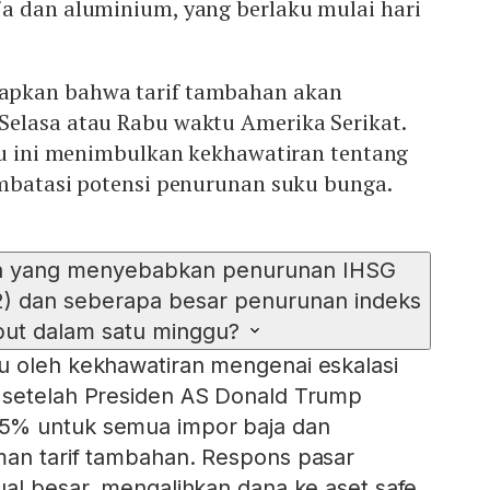
a dan aluminium, yang berlaku mulai hari
pkan bahwa tarif tambahan akan
elasa atau Rabu waktu Amerika Serikat.
aru ini menimbulkan kekhawatiran tentang
embatasi potensi penurunan suku bunga.
ma yang menyebabkan penurunan IHSG
/2) dan seberapa besar penurunan indeks
but dalam satu minggu?
u oleh kekhawatiran mengenai eskalasi
 setelah Presiden AS Donald Trump
5% untuk semua impor baja dan
man tarif tambahan. Respons pasar
ual besar, mengalihkan dana ke aset safe