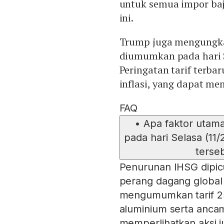
untuk semua impor baj
ini.
Trump juga mengungka
diumumkan pada hari S
Peringatan tarif terb
inflasi, yang dapat m
FAQ
•
Apa faktor uta
pada hari Selasa (11
terse
Penurunan IHSG dipic
perang dagang global
mengumumkan tarif 2
aluminium serta anca
memperlihatkan aksi j