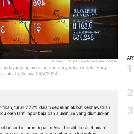
AR
ANTARA FOTO/ERLANGGA BREGAS PRAKOSO/WPA.
akang layar yang menampilkan pergerakan Indeks Harga
, Jakarta, Selasa (16/4/2024).
ifikan, turun 7,73% dalam sepekan akibat kekhawatiran
cu oleh tarif impor baja dan aluminium yang diumumkan
ual besar-besaran di pasar Asia, beralih ke aset aman
mentara pasar memantau perkembangan kebijakan