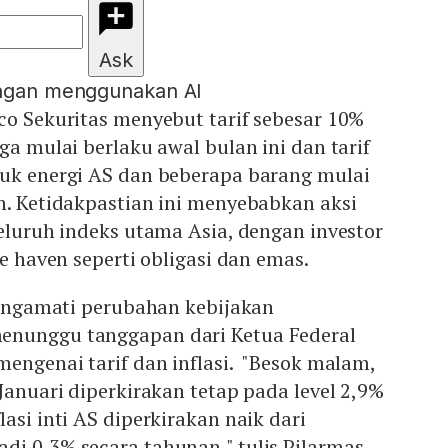
Ask
engan menggunakan AI
co Sekuritas menyebut tarif sebesar 10%
ga mulai berlaku awal bulan ini dan tarif
duk energi AS dan beberapa barang mulai
n. Ketidakpastian ini menyebabkan aksi
seluruh indeks utama Asia, dengan investor
fe haven seperti obligasi dan emas.
 mengamati perubahan kebijakan
enunggu tanggapan dari Ketua Federal
mengenai tarif dan inflasi. "Besok malam,
 Januari diperkirakan tetap pada level 2,9%
asi inti AS diperkirakan naik dari
di 0,3% secara tahunan," tulis Pilarmas