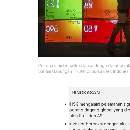
Pekerja membersihkan lantai dengan latar bel
Saham Gabungan (IHSG) di Bursa Efek Indonesia
RINGKASAN
IHSG mengalami pelemahan sign
perang dagang global yang dipi
oleh Presiden AS.
Investor bereaksi dengan aksi j
seperti obligasi dan emas, se