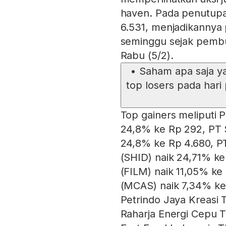
haven. Pada penutupa
6.531, menjadikannya
seminggu sejak pemb
Rabu (5/2).
•
Saham apa saja ya
top losers pada hari
Top gainers meliputi P
24,8% ke Rp 292, PT 
24,8% ke Rp 4.680, PT
(SHID) naik 24,71% k
(FILM) naik 11,05% ke
(MCAS) naik 7,34% ke
Petrindo Jaya Kreasi 
Raharja Energi Cepu 