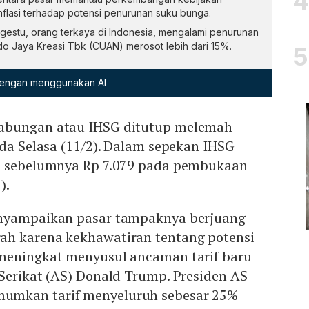
lasi terhadap potensi penurunan suku bunga.
gestu, orang terkaya di Indonesia, mengalami penurunan
do Jaya Kreasi Tbk (CUAN) merosot lebih dari 15%.
 dengan menggunakan AI
abungan atau IHSG ditutup melemah
ada Selasa (11/2). Dalam sepekan IHSG
i sebelumnya Rp 7.079 pada pembukaan
).
enyampaikan pasar tampaknya berjuang
h karena kekhawatiran tentang potensi
meningkat menyusul ancaman tarif baru
Serikat (AS) Donald Trump. Presiden AS
mkan tarif menyeluruh sebesar 25%