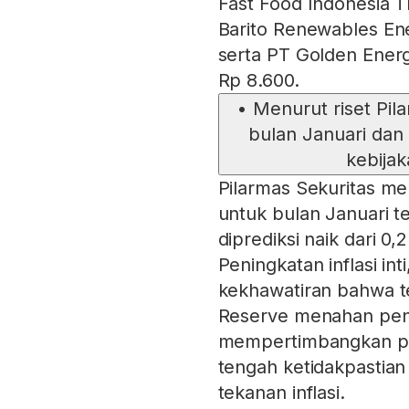
Fast Food Indonesia 
Barito Renewables En
serta PT Golden Ener
Rp 8.600.
•
Menurut riset Pila
bulan Januari dan
kebija
Pilarmas Sekuritas me
untuk bulan Januari te
diprediksi naik dari 
Peningkatan inflasi i
kekhawatiran bahwa t
Reserve menahan pen
mempertimbangkan pen
tengah ketidakpastia
tekanan inflasi.