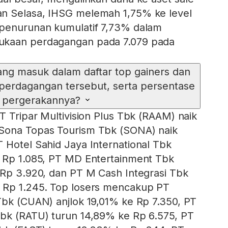
n Selasa, IHSG melemah 1,75% ke level
 penurunan kumulatif 7,73% dalam
ukaan perdagangan pada 7.079 pada
ng masuk dalam daftar top gainers dan
 perdagangan tersebut, serta persentase
pergerakannya?
T Tripar Multivision Plus Tbk (RAAM) naik
Sona Topas Tourism Tbk (SONA) naik
 Hotel Sahid Jaya International Tbk
e Rp 1.085, PT MD Entertainment Tbk
 Rp 3.920, dan PT M Cash Integrasi Tbk
 Rp 1.245. Top losers mencakup PT
Tbk (CUAN) anjlok 19,01% ke Rp 7.350, PT
Tbk (RATU) turun 14,89% ke Rp 6.575, PT