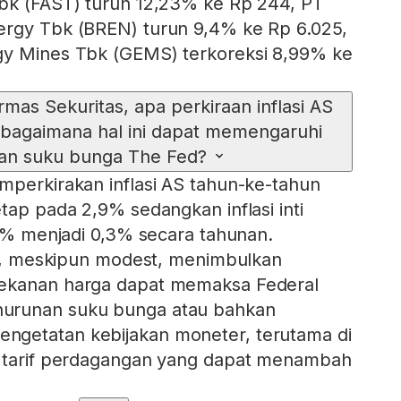
Tbk (FAST) turun 12,23% ke Rp 244, PT
ergy Tbk (BREN) turun 9,4% ke Rp 6.025,
gy Mines Tbk (GEMS) terkoreksi 8,99% ke
rmas Sekuritas, apa perkiraan inflasi AS
 bagaimana hal ini dapat memengaruhi
kan suku bunga The Fed?
mperkirakan inflasi AS tahun-ke-tahun
tap pada 2,9% sedangkan inflasi inti
0,2% menjadi 0,3% secara tahunan.
nti, meskipun modest, menimbulkan
ekanan harga dapat memaksa Federal
urunan suku bunga atau bahkan
getatan kebijakan moneter, terutama di
n tarif perdagangan yang dapat menambah