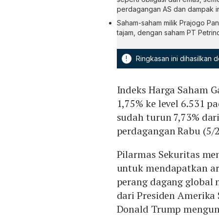
perdagangan AS dan dampak inf
Saham-saham milik Prajogo Pan
tajam, dengan saham PT Petrin
!
Ringkasan ini dihasilkan
Indeks Harga Saham G
1,75% ke level 6.531 p
sudah turun 7,73% dar
perdagangan Rabu (5/2
Pilarmas Sekuritas m
untuk mendapatkan ara
perang dagang global 
dari Presiden Amerika 
Donald Trump mengumu