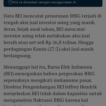
!
FAQ ini dihasilkan dengan menggunakan AI
S&P 500 turun 1,59 % ke 5.861,57, dan Nasdaq
Composite turun 2,78 % ke 18.544,42, dipicu oleh
Data BEI mencatat penurunan IHSG terjadi di
kekhawatiran kenaikan inflasi dan dampak
perdagangan global.
tengah aksi jual investor asing yang masih
deras. Sejak awal tahun, BEI mencatat
investor asing telah melakukan aksi jual
bersih atau net sell Rp 16,8 triliun. Hingga
perdagangan Kamis (27/2) aksi jual masih
berlangsung.
Menanggapi hal itu, Bursa Efek Indonesia
(BEI) menegaskan bahwa pergerakan IHSG
sepenuhnya mengikuti mekanisme pasar.
Direktur Pengembangan BEI Jeffrey Hendrik
menjelaskan BEI tidak dalam kapasitas untuk
menganalisis fluktuasi IHSG karena hal