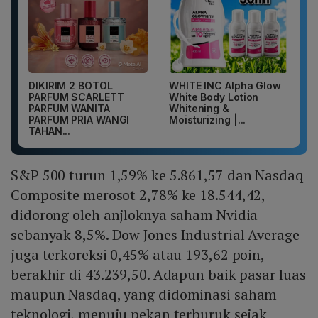
DIKIRIM 2 BOTOL
WHITE INC Alpha Glow
PARFUM SCARLETT
White Body Lotion
PARFUM WANITA
Whitening &
PARFUM PRIA WANGI
Moisturizing |...
TAHAN...
S&P 500 turun 1,59% ke 5.861,57 dan Nasdaq
Composite merosot 2,78% ke 18.544,42,
didorong oleh anjloknya saham Nvidia
sebanyak 8,5%. Dow Jones Industrial Average
juga terkoreksi 0,45% atau 193,62 poin,
berakhir di 43.239,50. Adapun baik pasar luas
maupun Nasdaq, yang didominasi saham
teknologi, menuju pekan terburuk sejak