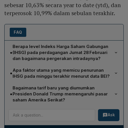
sebesar 10,63% secara year to date (ytd), dan
terperosok 10,99% dalam sebulan terakhir.
FAQ
Berapa level Indeks Harga Saham Gabungan
•
(IHSG) pada perdagangan Jumat 28 Februari
dan bagaimana pergerakan intradaynya?
IHSG menyentuh level 6.300 poin pada perdagangan
Apa faktor utama yang memicu penurunan
•
Jumat (28/2). Dalam sesi intraday, indeks tersebut
IHSG pada minggu terakhir menurut data BEI?
terperosok hingga 6.324 poin, mencatat penurunan
Penurunan IHSG dipicu oleh aksi jual bersih investor
2,67 %.
Bagaimana tarif baru yang diumumkan
asing senilai Rp 16,8 triliun sejak awal tahun, yang masih
•
Presiden Donald Trump memengaruhi pasar
berlanjut hingga perdagangan Kamis (27/2). Selain itu,
saham Amerika Serikat?
BEI menegaskan bahwa pergerakan indeks mengikuti
Trump mengumumkan tarif 25 % untuk barang dari
mekanisme pasar dan mereka tidak melakukan
Ask
Kanada dan Meksiko serta tambahan 10 % untuk
intervensi.
barang asal Cina. Reaksi pasar terlihat pada penutupan
perdagangan: Dow Jones turun 0,45 % (193,62 poin),