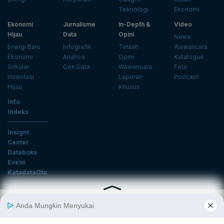
Teknologi
Ekonomi
Ekonomi
Jurnalisme
In-Depth &
Video
Hijau
Data
Opini
News
Energi Baru
Infografik
Telaah
Wawancara
Ekonomi
Analisis
Opini
Katalogue
Sirkular
Cek Data
Wawancara
Foto
Investasi
Laporan
Podcast
Hijau
Khusus
Info
Indeks
Insight
Center
Databoks
Event
KatadataOto
Langganan Newsletter
Email
Daftar