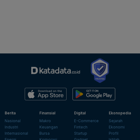
Berita
Finansial
Digital
Ekonopedia
Nasional
Makro
E-Commerce
Sejarah
Industri
Keuangan
Fintech
Ekonomi
Internasional
Bursa
Startup
Profil
Energi
Korporasi
Gadget
Istilah