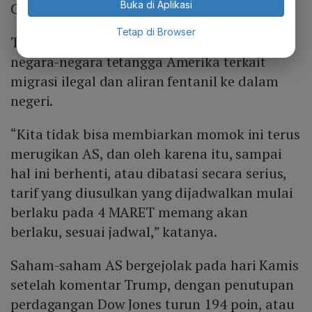
Buka di Aplikasi
CNN International.
Tetap di Browser
Trump telah menetapkan tarif terhadap
negara-negara tetangga Amerika terkait
migrasi ilegal dan aliran fentanil ke dalam
negeri.
“Kita tidak bisa membiarkan momok ini terus
merugikan AS, dan oleh karena itu, sampai
hal ini berhenti, atau dibatasi secara serius,
tarif yang diusulkan yang dijadwalkan mulai
berlaku pada 4 MARET memang akan
berlaku, sesuai jadwal,” katanya.
Saham-saham AS bergejolak pada hari Kamis
setelah komentar Trump, dengan penutupan
perdagangan Dow Jones turun 194 poin, atau