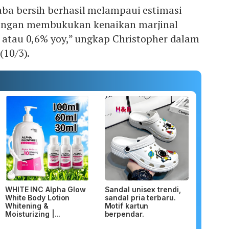
aba bersih berhasil melampaui estimasi
engan membukukan kenaikan marjinal
n atau 0,6% yoy,” ungkap Christopher dalam
 (10/3).
WHITE INC Alpha Glow
Sandal unisex trendi,
White Body Lotion
sandal pria terbaru.
Whitening &
Motif kartun
Moisturizing |...
berpendar.