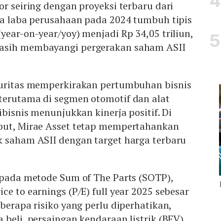
or seiring dengan proyeksi terbaru dari
ja laba perusahaan pada 2024 tumbuh tipis
year-on-year/yoy) menjadi Rp 34,05 triliun,
asih membayangi pergerakan saham ASII
kuritas memperkirakan pertumbuhan bisnis
terutama di segmen otomotif dan alat
ibisnis menunjukkan kinerja positif. Di
but, Mirae Asset tetap mempertahankan
k saham ASII dengan target harga terbaru
 pada metode Sum of The Parts (SOTP),
ce to earnings (P/E) full year 2025 sebesar
eberapa risiko yang perlu diperhatikan,
 beli, persaingan kendaraan listrik (BEV),