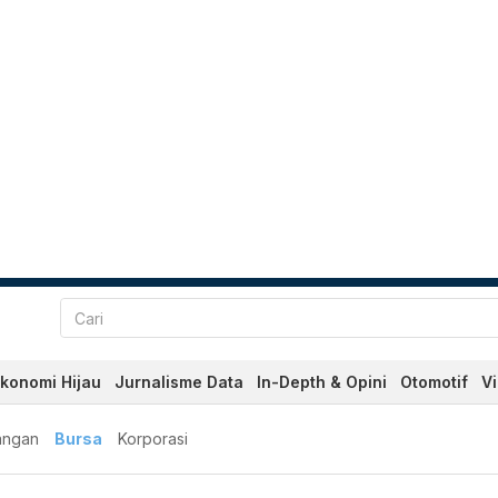
konomi Hijau
Jurnalisme Data
In-Depth & Opini
Otomotif
V
angan
Bursa
Korporasi