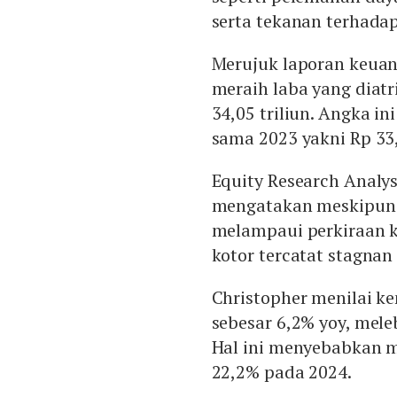
serta tekanan terhada
Merujuk laporan keuan
meraih laba yang diatr
34,05 triliun. Angka i
sama 2023 yakni Rp 33,8
Equity Research Analyst
mengatakan meskipun m
melampaui perkiraan k
kotor tercatat stagnan 
Christopher menilai k
sebesar 6,2% yoy, mel
Hal ini menyebabkan ma
22,2% pada 2024.