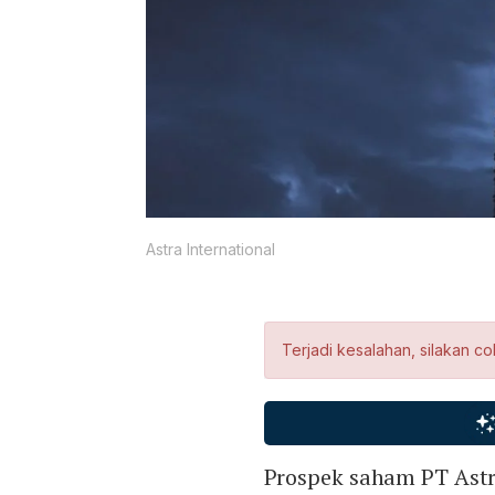
Astra International
Terjadi kesalahan, silakan co
Prospek saham PT Astr