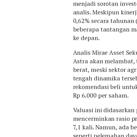
menjadi sorotan invest
analis. Meskipun kiner
0,62% secara tahunan (
beberapa tantangan m
ke depan.
Analis Mirae Asset Se
Astra akan melambat, 
berat, meski sektor agr
tengah dinamika terse
rekomendasi beli untu
Rp 6.000 per saham.
Valuasi ini didasarkan
mencerminkan rasio pri
7,1 kali. Namun, ada b
seperti pelemahan daya