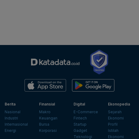
Berita
Finansial
Digital
Ekonopedia
Nasional
Makro
E-Commerce
Sejarah
Industri
Keuangan
Fintech
Ekonomi
Internasional
Bursa
Startup
Profil
Energi
Korporasi
Gadget
Istilah
Teknologi
Ekonomi