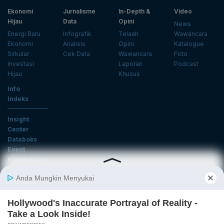
Ekonomi
Jurnalisme
In-Depth &
Video
Hijau
Data
Opini
News
Energi Baru
Infografik
Telaah
Wawancara
Ekonomi
Analisis
Opini
Katalogue
Sirkular
Cek Data
Wawancara
Foto
Investasi
Laporan
Podcast
Hijau
Khusus
Info
Indeks
Insight
Center
Databoks
Event
KatadataOto
Langganan Newsletter
Email
Daftar