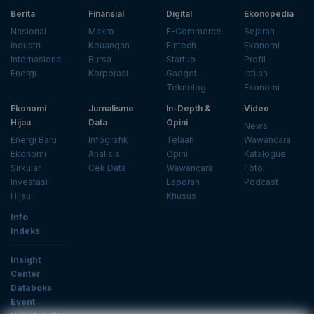
Berita
Finansial
Digital
Ekonopedia
Nasional
Makro
E-Commerce
Sejarah
Industri
Keuangan
Fintech
Ekonomi
Internasional
Bursa
Startup
Profil
Energi
Korporasi
Gadget
Istilah
Teknologi
Ekonomi
Ekonomi
Jurnalisme
In-Depth &
Video
Hijau
Data
Opini
News
Energi Baru
Infografik
Telaah
Wawancara
Ekonomi
Analisis
Opini
Katalogue
Sirkular
Cek Data
Wawancara
Foto
Investasi
Laporan
Podcast
Hijau
Khusus
Info
Indeks
Insight
Center
Databoks
Event