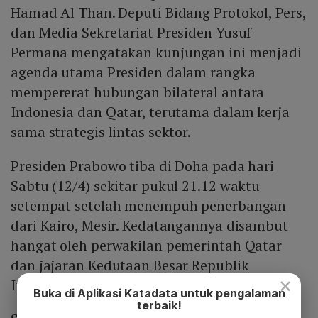
Hamad Al Than. Deputi Bidang Protokol, Pers,
dan Media Sekretariat Presiden Yusuf
Permana mengatakan kunjungan ini menjadi
agenda utama Presiden dalam rangka
mempererat hubungan bilateral antara
Indonesia dan Qatar, terutama dalam kerja
sama strategis lintas sektor.
Presiden Prabowo tiba di Doha pada hari
Sabtu (12/4) sekitar pukul 21.12 waktu
setempat setelah menempuh penerbangan
dari Kairo, Mesir. Kedatangannya disambut
hangat oleh perwakilan pemerintah Qatar
dan jajaran Kedutaan Besar Republik
×
Indonesia di Doha.
Buka di Aplikasi Katadata untuk pengalaman
terbaik!