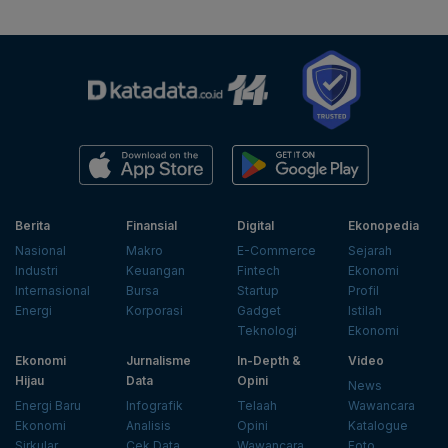
Berita
Finansial
Digital
Ekonopedia
Nasional
Makro
E-Commerce
Sejarah
Industri
Keuangan
Fintech
Ekonomi
Internasional
Bursa
Startup
Profil
Energi
Korporasi
Gadget
Istilah
Teknologi
Ekonomi
Ekonomi
Jurnalisme
In-Depth &
Video
Hijau
Data
Opini
News
Energi Baru
Infografik
Telaah
Wawancara
Ekonomi
Analisis
Opini
Katalogue
Sirkular
Cek Data
Wawancara
Foto