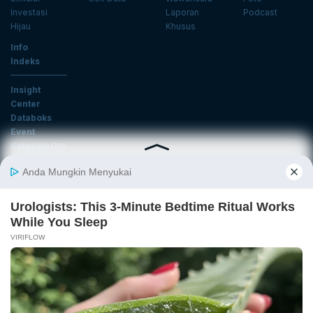
Investasi
Laporan
Podcast
Hijau
Khusus
Info
Indeks
Insight
Center
Databoks
Event
KatadataOto
Langganan Newsletter
Email
Daftar
Ikuti Kami
Tentang Katadata
Advertising
Karier
Pedoman Media Siber