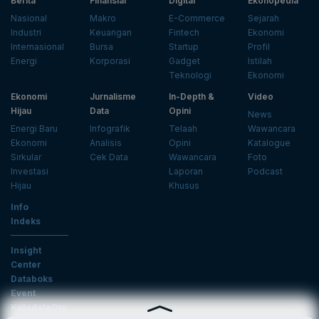
Berita
Finansial
Digital
Ekonopedia
Nasional
Makro
E-Commerce
Sejarah
Industri
Keuangan
Fintech
Ekonomi
Internasional
Bursa
Startup
Profil
Energi
Korporasi
Gadget
Istilah
Teknologi
Ekonomi
Ekonomi
Jurnalisme
In-Depth &
Video
Hijau
Data
Opini
News
Energi Baru
Infografik
Telaah
Wawancara
Ekonomi
Analisis
Opini
Katalogue
Sirkular
Cek Data
Wawancara
Foto
Investasi
Laporan
Podcast
Hijau
Khusus
Info
Indeks
Insight
Center
Databoks
Event
KatadataOto