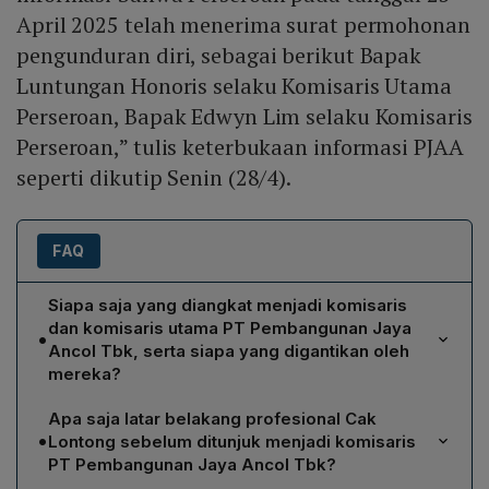
April 2025 telah menerima surat permohonan
pengunduran diri, sebagai berikut Bapak
Luntungan Honoris selaku Komisaris Utama
Perseroan, Bapak Edwyn Lim selaku Komisaris
Perseroan,” tulis keterbukaan informasi PJAA
seperti dikutip Senin (28/4).
FAQ
Siapa saja yang diangkat menjadi komisaris
dan komisaris utama PT Pembangunan Jaya
•
Ancol Tbk, serta siapa yang digantikan oleh
mereka?
Dalam RUPS, PT Pembangunan Jaya Ancol Tbk
Apa saja latar belakang profesional Cak
mengangkat Lies Hartono (Cak Lontong) sebagai
•
Lontong sebelum ditunjuk menjadi komisaris
komisaris dan Irfan Setiaputra sebagai Komisaris Utama.
PT Pembangunan Jaya Ancol Tbk?
Irfan menggantikan Luntungan Honoris yang