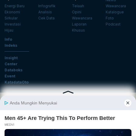
Energi Baru
Infografik
Telaah
Wawancara
Ekonomi
Analisis
Opini
Katalogue
Sirkular
Cek Data
Wawancara
Foto
Investasi
Laporan
Podcast
Hijau
Khusus
Info
Indeks
Insight
Center
Databoks
Event
KatadataOto
Langganan Newsletter
Email
Daftar
Ikuti Kami