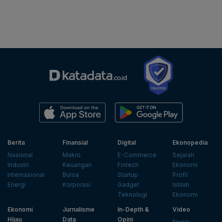
Berita
Finansial
Digital
Ekonopedia
Nasional
Makro
E-Commerce
Sejarah
Industri
Keuangan
Fintech
Ekonomi
Internasional
Bursa
Startup
Profil
Energi
Korporasi
Gadget
Istilah
Teknologi
Ekonomi
Ekonomi
Jurnalisme
In-Depth &
Video
Hijau
Data
Opini
News