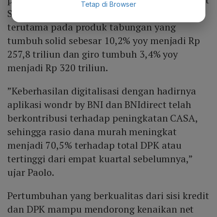
Tetap di Browser
Saving Account/CASA) sebesar 6,3%,
terutama pada produk tabungan yang
tumbuh solid sebesar 10,2% yoy menjadi Rp
257,8 triliun dan giro tumbuh 3,4% yoy
menjadi Rp 320 triliun.
”Keberhasilan digitalisasi dengan hadirnya
aplikasi wondr by BNI dan BNIdirect telah
berkontribusi terhadap peningkatan CASA,
sehingga rasio dana murah meningkat
menjadi 70,5% terhadap total DPK atau
tertinggi dari empat kuartal sebelumnya,”
ujar Paolo.
Pertumbuhan yang berkualitas dari sisi kredit
dan DPK mampu mendorong kenaikan net