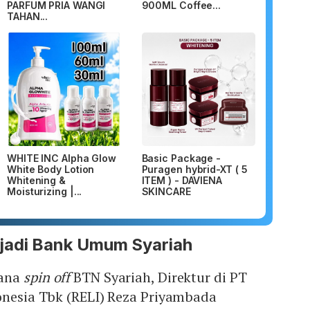
PARFUM PRIA WANGI
900ML Coffee...
TAHAN...
WHITE INC Alpha Glow
Basic Package -
White Body Lotion
Puragen hybrid-XT ( 5
Whitening &
ITEM ) - DAVIENA
Moisturizing |...
SKINCARE
jadi Bank Umum Syariah
cana
spin off
BTN Syariah, Direktur di PT
onesia Tbk (RELI) Reza Priyambada