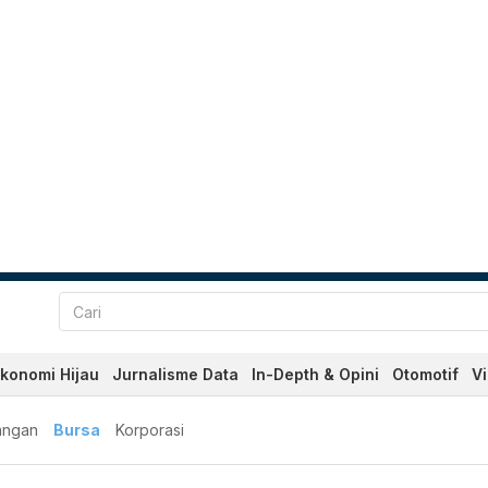
konomi Hijau
Jurnalisme Data
In-Depth & Opini
Otomotif
V
angan
Bursa
Korporasi