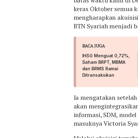
batas waktu kami di De
keras Oktober semua kel
mengharapkan akuisis
BTN Syariah menjadi ba
BACA JUGA
IHSG Menguat 0,72%,
Saham BRPT, MBMA
dan BRMS Ramai
Ditransaksikan
Ia mengatakan setelah
akan mengintegrasikan 
informasi, SDM, model b
masuknya Victoria Sya