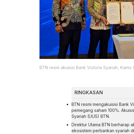
BTN resmi akuisisi Bank Victoria Syariah, Kamis 
RINGKASAN
BTN resmi mengakuisisi Bank Vict
pemegang saham 100%. Akuisisi
Syariah (UUS) BTN.
Direktur Utama BTN berharap a
ekosistem perbankan syariah d