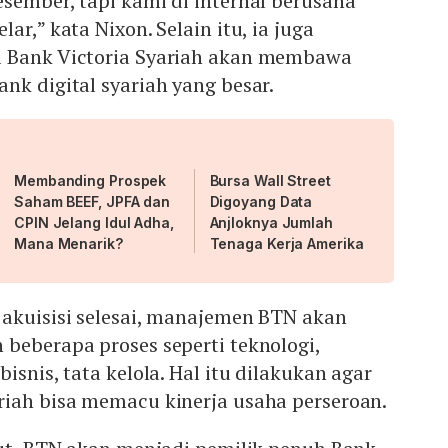
sember, tapi kami di internal berusaha
ar,” kata Nixon. Selain itu, ia juga
i Bank Victoria Syariah akan membawa
nk digital syariah yang besar.
Membanding Prospek
Bursa Wall Street
Saham BEEF, JPFA dan
Digoyang Data
CPIN Jelang Idul Adha,
Anjloknya Jumlah
Mana Menarik?
Tenaga Kerja Amerika
 akuisisi selesai, manajemen BTN akan
beberapa proses seperti teknologi,
isnis, tata kelola. Hal itu dilakukan agar
riah bisa memacu kinerja usaha perseroan.