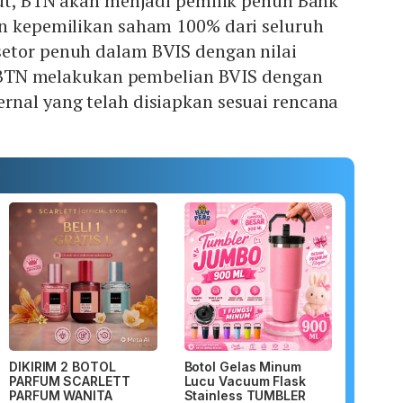
but, BTN akan menjadi pemilik penuh Bank
an kepemilikan saham 100% dari seluruh
etor penuh dalam BVIS dengan nilai
n. BTN melakukan pembelian BVIS dengan
rnal yang telah disiapkan sesuai rencana
DIKIRIM 2 BOTOL
Botol Gelas Minum
PARFUM SCARLETT
Lucu Vacuum Flask
PARFUM WANITA
Stainless TUMBLER