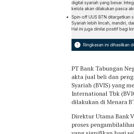
digital syariah yang besar. Inte
kelola akan dilakukan pasca akui
Spin-off UUS BTN ditargetkan 
Syariah lebih lincah, mandiri, 
Hal ini juga dinilai positif bag
!
Ringkasan ini dihasilkan
PT Bank Tabungan Neg
akta jual beli dan pen
Syariah (BVIS) yang m
International Tbk (BVI
dilakukan di Menara BT
Direktur Utama Bank V
proses pengambilaliha
yang signifikan bagi 