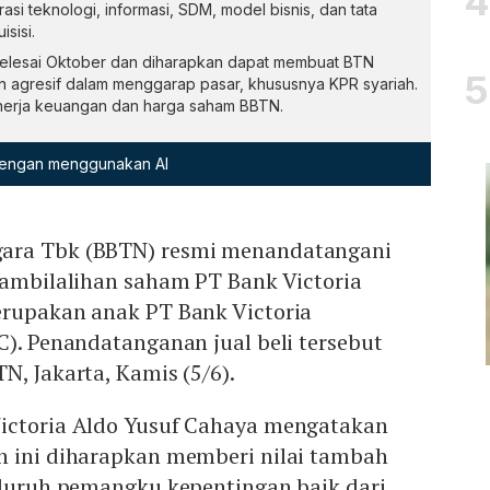
grasi teknologi, informasi, SDM, model bisnis, dan tata
sisi.
selesai Oktober dan diharapkan dapat membuat BTN
dan agresif dalam menggarap pasar, khususnya KPR syariah.
i kinerja keuangan dan harga saham BBTN.
 dengan menggunakan AI
ara Tbk (BBTN) resmi menandatangani
gambilalihan saham PT Bank Victoria
erupakan anak PT Bank Victoria
C). Penandatanganan jual beli tersebut
N, Jakarta, Kamis (5/6).
ictoria Aldo Yusuf Cahaya mengatakan
n ini diharapkan memberi nilai tambah
seluruh pemangku kepentingan baik dari