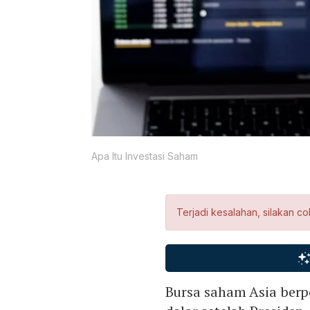
Apa Itu Investasi Saham
Terjadi kesalahan, silakan co
Bursa saham Asia berp