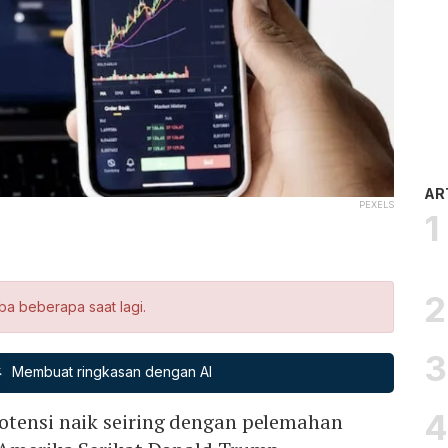
AR
PEXELS
ba beberapa saat lagi.
Membuat ringkasan dengan AI
otensi naik seiring dengan pelemahan