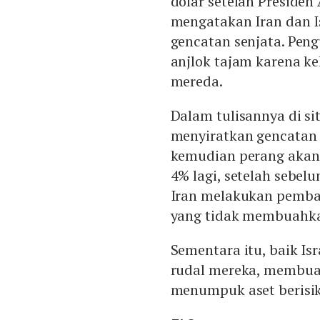
dolar setelah Preside
mengatakan Iran dan I
gencatan senjata. Pe
anjlok tajam karena k
mereda.
Dalam tulisannya di si
menyiratkan gencatan 
kemudian perang akan 
4% lagi, setelah sebel
Iran melakukan pemba
yang tidak membuahka
Sementara itu, baik I
rudal mereka, membuat
menumpuk aset berisik