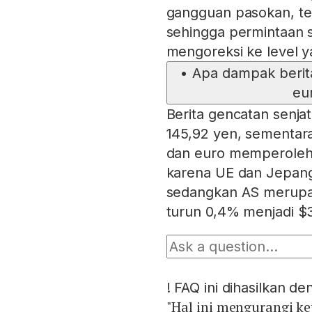
gangguan pasokan, ter
sehingga permintaan s
mengoreksi ke level ya
•
Apa dampak berita
eu
Berita gencatan senj
145,92 yen, sementara
dan euro memperoleh 
karena UE dan Jepang
sedangkan AS merupak
turun 0,4% menjadi $
!
FAQ ini dihasilkan d
"Hal ini mengurangi ke