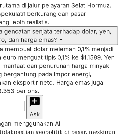
utama di jalur pelayaran Selat Hormuz,
pekulatif berkurang dan pasar
ng lebih realistis.
 gencatan senjata terhadap dolar, yen,
ro, dan harga emas?
ata membuat dolar melemah 0,1% menjadi
 euro menguat tipis 0,1% ke $1,1589. Yen
manfaat dari penurunan harga minyak
 bergantung pada impor energi,
an eksportir neto. Harga emas juga
3.353 per ons.
Ask
engan menggunakan AI
tidakpastian geopolitik di pasar, meskipun