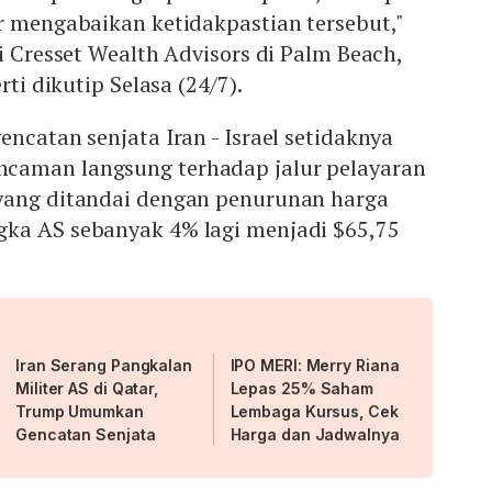
r mengabaikan ketidakpastian tersebut,"
di Cresset Wealth Advisors di Palm Beach,
rti dikutip Selasa (24/7).
encatan senjata Iran - Israel setidaknya
caman langsung terhadap jalur pelayaran
yang ditandai dengan penurunan harga
ka AS sebanyak 4% lagi menjadi $65,75
Iran Serang Pangkalan
IPO MERI: Merry Riana
Militer AS di Qatar,
Lepas 25% Saham
Trump Umumkan
Lembaga Kursus, Cek
Gencatan Senjata
Harga dan Jadwalnya