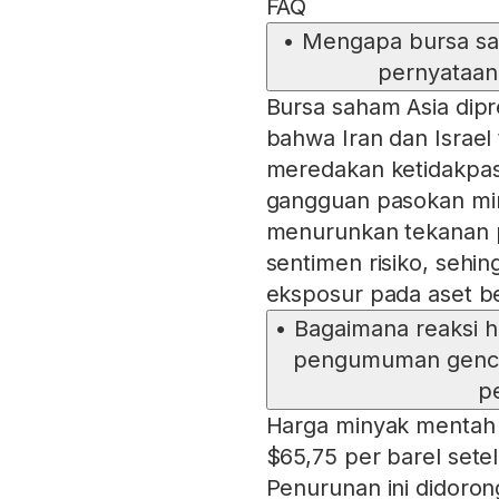
FAQ
•
Mengapa bursa sah
pernyataan
Bursa saham Asia dip
bahwa Iran dan Israel
meredakan ketidakpast
gangguan pasokan min
menurunkan tekanan 
sentimen risiko, sehi
eksposur pada aset be
•
Bagaimana reaksi 
pengumuman gencat
p
Harga minyak mentah 
$65,75 per barel setel
Penurunan ini didoron