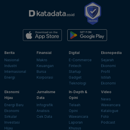
Berita
Finansial
Digital
Ekonopedia
Nasional
Makro
E-Commerce
Sejarah
Industri
Keuangan
Fintech
Ekonomi
Internasional
Bursa
Startup
Profil
Energi
Korporasi
Gadget
Istilah
Teknologi
Ekonomi
Ekonomi
Jurnalisme
In-Depth &
Video
Hijau
Data
Opini
News
Energi Baru
Infografik
Telaah
Wawancara
Ekonomi
Analisis
Opini
Katalogue
Sirkular
Cek Data
Wawancara
Foto
Investasi
Laporan
Podcast
Hijau
Khusus