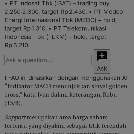
• PT Indosat Tbk (ISAT) – trading buy
2.250‑2.300, target Rp 2.430. • PT Medco
Energi Internasional Tbk (MEDC) – hold,
target Rp 1.310. • PT Telekomunikasi
Indonesia Tbk (TLKM) – hold, target
Rp 3.210.
Ask
!
FAQ ini dihasilkan dengan menggunakan AI
“Indikator MACD menunjukkan sinyal golden
cross,” kata Ivan dalam keterangan, Rabu
(13/8).
Support
merupakan area harga saham
tertentu yang diyakini sebagai titik terendah
pada satu waktu. Saat menyentuh
support
,