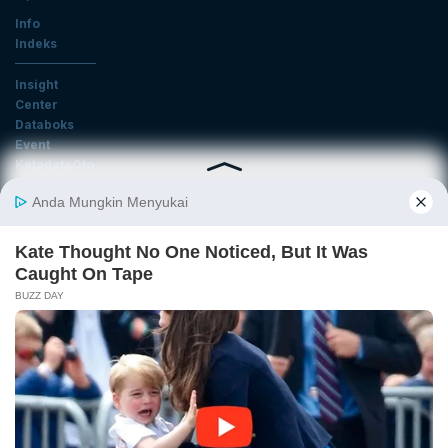
Info
Indeks
Insight
Center
Databoks
Event
KatadataOto
Langganan Newsletter
Email
Daftar
Ikuti Kami
Tentang Katadata
Advertising
Karier
Pedoman Media Siber
Kebijakan Privasi
Disclaimer
Hubungi Kami
©2026 Katadata. Hak cipta dilindungi Undang-undang.