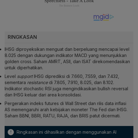
RINGKASAN
IHSG diproyeksikan menguat dan berpeluang mencapai level
8.025 dengan dukungan indikator MACD yang menunjukkan
golden cross. Saham AMRT, ASII, dan ISAT direkomendasikan
untuk diperhatikan.
Level
support
IHSG diprediksi di 7.660, 7.559, dan 7.432,
sementara
resistance
di 7.805, 7.910, 8.025, dan 8.102.
Indikator stochastic RSI juga mengindikasikan bullish reversal
dan IHSG keluar dari area konsolidasi.
Pergerakan indeks futures di Wall Street dan rilis data inflasi
AS memengaruhi arah kebijakan moneter The Fed dan IHSG.
Saham BBNI, BBRI, RATU, RAJA, dan BRIS patut dicermati.
!
Ringkasan ini dihasilkan dengan menggunakan AI