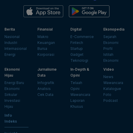
Berita
Finansial
Digital
Ekonopedia
Nasional
Makro
E-Commerce
Sejarah
Industri
Keuangan
Fintech
Ekonomi
Internasional
Bursa
Startup
Profil
Energi
Korporasi
Gadget
Istilah
Teknologi
Ekonomi
Ekonomi
Jurnalisme
In-Depth &
Video
Hijau
Data
Opini
News
Energi Baru
Infografik
Telaah
Wawancara
Ekonomi
Analisis
Opini
Katalogue
Sirkular
Cek Data
Wawancara
Foto
Investasi
Laporan
Podcast
Hijau
Khusus
Info
Indeks