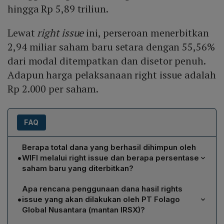
hingga Rp 5,89 triliun.
Lewat
right issue
ini, perseroan menerbitkan
2,94 miliar saham baru setara dengan 55,56%
dari modal ditempatkan dan disetor penuh.
Adapun harga pelaksanaan right issue adalah
Rp 2.000 per saham.
FAQ
Berapa total dana yang berhasil dihimpun oleh
•
WIFI melalui right issue dan berapa persentase
saham baru yang diterbitkan?
WIFI berhasil menghimpun dana Rp 2,9 triliun melalui
Apa rencana penggunaan dana hasil rights
pemesanan seluruh hak oleh PT Investasi Sukses
•
issue yang akan dilakukan oleh PT Folago
Bersama, yang memperoleh 1,485,376,650 lembar
Global Nusantara (mantan IRSX)?
saham baru. Saham baru tersebut setara dengan