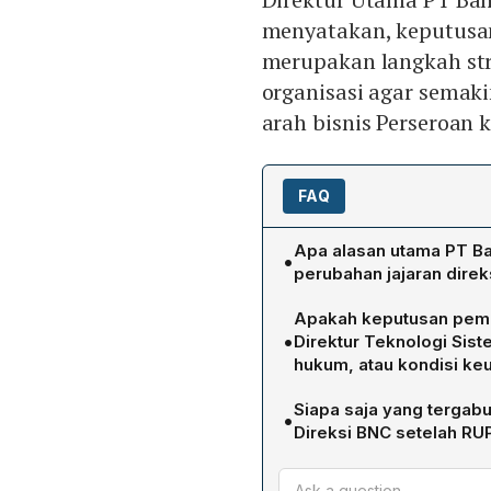
menyatakan, keputusan
merupakan langkah st
organisasi agar semakin
arah bisnis Perseroan 
FAQ
Apa alasan utama PT B
•
perubahan jajaran dire
BNC menyatakan bahwa ke
Apakah keputusan pemb
strategis untuk memperkuat 
•
Direktur Teknologi Sis
dengan arah bisnis ke de
hukum, atau kondisi k
operation dan teknologi i
Menurut pernyataan Direkt
siber.
Siapa saja yang terga
•
berdampak pada kegiatan
Direksi BNC setelah RU
Perseroan. Fokusnya tetap
Berikut susunan terbaru p
efektivitas strategi keama
Independen Inkawan D. Ju