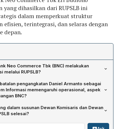
 yang dihasilkan dari RUPSLB ini
rategis dalam memperkuat struktur
 efisien, terintegrasi, dan selaras dengan
ke depan.
ank Neo Commerce Tbk (BNC) melakukan
ksi melalui RUPSLB?
putusan merombak struktur direksi merupakan langkah
atalan pengangkatan Daniel Armanto sebagai
organisasi agar lebih efisien, terintegrasi, dan selaras
tem Informasi memengaruhi operasional, aspek
pan, khususnya dalam memperkokoh fungsi digital
euangan BNC?
nformasi serta meningkatkan kemampuan mitigasi risiko
ur Utama Eri Budiono, keputusan tersebut tidak
bung dalam susunan Dewan Komisaris dan Dewan
 operasional, aspek hukum, maupun kondisi keuangan
PSLB selesai?
 pada peningkatan integrasi sistem, ketahanan, dan
er 16 Oktober 2025: Dewan Komisaris – Komisaris Utama
nan siber tanpa mengganggu layanan atau stabilitas
Ask
si, Komisaris Non-Independen Kreisna Dewantara Gozali,