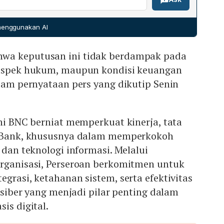
 Pramoda Dei Sudarmo. Dewan Direksi – Direktur Utama
is Aditya W. Windarwo, serta Direktur Kepatuhan Ricko
 menggunakan AI
wa keputusan ini tidak berdampak pada
 aspek hukum, maupun kondisi keuangan
alam pernyataan pers yang dikutip Senin
ini BNC berniat memperkuat kinerja, tata
g Bank, khususnya dalam memperkokoh
n
dan teknologi informasi. Melalui
organisasi, Perseroan berkomitmen untuk
egrasi, ketahanan sistem, serta efektivitas
o siber yang menjadi pilar penting dalam
is digital.