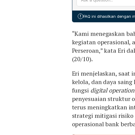
keuangan bank.
dan Komisaris Independen
Eri Budiono, Direktur Bisn
!
FAQ ini dihasilkan dengan
Irwanto.
“Kami menegaskan bah
kegiatan operasional,
Perseroan,” kata Eri d
(20/10).
Eri menjelaskan, saat 
kelola, dan daya sain
fungsi
digital operatio
penyesuaian struktur 
terus meningkatkan int
strategi mitigasi risik
operasional bank berbas