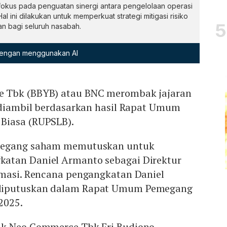
okus pada penguatan sinergi antara pengelolaan operasi
Hal ini dilakukan untuk memperkuat strategi mitigasi risiko
an bagi seluruh nasabah.
 dengan menggunakan AI
 Tbk (BBYB) atau BNC merombak jajaran
u diambil berdasarkan hasil Rapat Umum
Biasa (RUPSLB).
emegang saham memutuskan untuk
atan Daniel Armanto sebagai Direktur
rmasi. Rencana pengangkatan Daniel
diputuskan dalam Rapat Umum Pemegang
2025.
nk Neo Commerce Tbk Eri Budiono