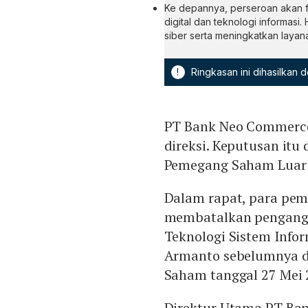
Ke depannya, perseroan akan f
digital dan teknologi informasi. 
siber serta meningkatkan layan
!
Ringkasan ini dihasilkan
PT Bank Neo Commerce
direksi. Keputusan it
Pemegang Saham Luar 
Dalam rapat, para p
membatalkan pengangk
Teknologi Sistem Info
Armanto sebelumnya 
Saham tanggal 27 Mei 
Direktur Utama PT Ba