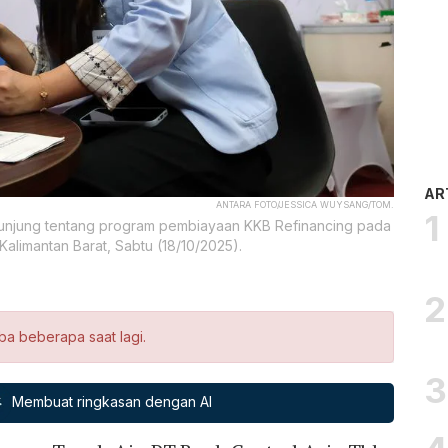
AR
ANTARA FOTO/JESSICA WUYSANG/TOM.
unjung tentang program pembiayaan KKB Refinancing pada
alimantan Barat, Sabtu (18/10/2025).
ba beberapa saat lagi.
Membuat ringkasan dengan AI