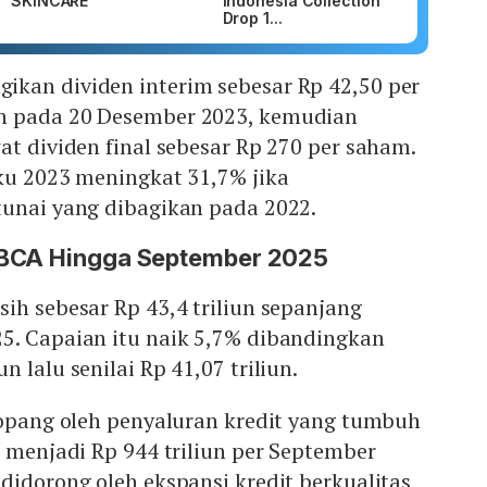
SKINCARE
Indonesia Collection
Drop 1...
kan dividen interim sebesar Rp 42,50 per
n pada 20 Desember 2023, kemudian
at dividen final sebesar Rp 270 per saham.
ku 2023 meningkat 31,7% jika
tunai yang dibagikan pada 2022.
BBCA Hingga September 2025
ih sebesar Rp 43,4 triliun sepanjang
5. Capaian itu naik 5,7% dibandingkan
 lalu senilai Rp 41,07 triliun.
topang oleh penyaluran kredit yang tumbuh
) menjadi Rp 944 triliun per September
didorong oleh ekspansi kredit berkualitas