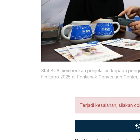
Staf BCA memberikan penjelasan kepada peng
Fin Expo 2025 di Pontianak Convention Center, K
Terjadi kesalahan, silakan co