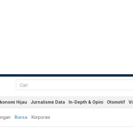
konomi Hijau
Jurnalisme Data
In-Depth & Opini
Otomotif
V
angan
Bursa
Korporasi