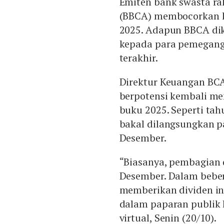
Emiten bank swasta ra
(BBCA) membocorkan ki
2025. Adapun BBCA dik
kepada para pemegang
terakhir.
Direktur Keuangan BC
berpotensi kembali me
buku 2025. Seperti ta
bakal dilangsungkan p
Desember.
“Biasanya, pembagian 
Desember. Dalam beber
memberikan dividen int
dalam paparan publik 
virtual, Senin (20/10).