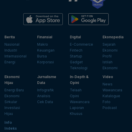
Berita
Finansial
Digital
Ekonopedia
Nasional
Makro
E-Commerce
Sejarah
Industri
Keuangan
Fintech
Ekonomi
Internasional
Bursa
Startup
Profil
Energi
Korporasi
Gadget
Istilah
Teknologi
Ekonomi
Ekonomi
Jurnalisme
In-Depth &
Video
Hijau
Data
Opini
News
Energi Baru
Infografik
Telaah
Wawancara
Ekonomi
Analisis
Opini
Katalogue
Sirkular
Cek Data
Wawancara
Foto
Investasi
Laporan
Podcast
Hijau
Khusus
Info
Indeks