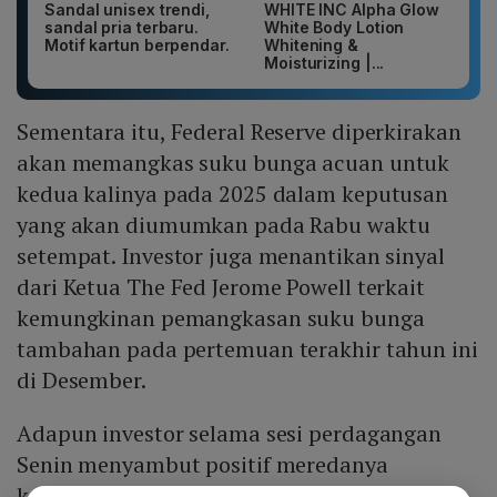
Sandal unisex trendi,
WHITE INC Alpha Glow
sandal pria terbaru.
White Body Lotion
Motif kartun berpendar.
Whitening &
Moisturizing |...
Sementara itu, Federal Reserve diperkirakan
akan memangkas suku bunga acuan untuk
kedua kalinya pada 2025 dalam keputusan
yang akan diumumkan pada Rabu waktu
setempat. Investor juga menantikan sinyal
dari Ketua The Fed Jerome Powell terkait
kemungkinan pemangkasan suku bunga
tambahan pada pertemuan terakhir tahun ini
di Desember.
Adapun investor selama sesi perdagangan
Senin menyambut positif meredanya
ketegangan antara Amerika Serikat dan Cina