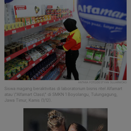
ANTARA FOTO/DESTYAN SUJARWOKO
Siswa magang beraktivitas di laboratorium bisnis ritel Alfamart
atau \"Alfamart Class\" di SMKN 1 Boyolangu, Tulungagung,
Jawa Timur, Kamis (1/12).