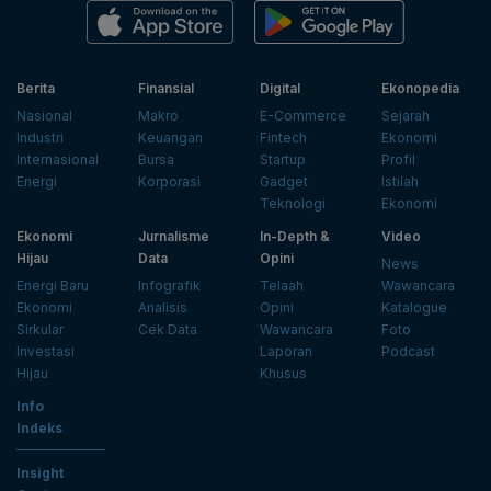
Berita
Finansial
Digital
Ekonopedia
Nasional
Makro
E-Commerce
Sejarah
Industri
Keuangan
Fintech
Ekonomi
Internasional
Bursa
Startup
Profil
Energi
Korporasi
Gadget
Istilah
Teknologi
Ekonomi
Ekonomi
Jurnalisme
In-Depth &
Video
Hijau
Data
Opini
News
Energi Baru
Infografik
Telaah
Wawancara
Ekonomi
Analisis
Opini
Katalogue
Sirkular
Cek Data
Wawancara
Foto
Investasi
Laporan
Podcast
Hijau
Khusus
Info
Indeks
Insight